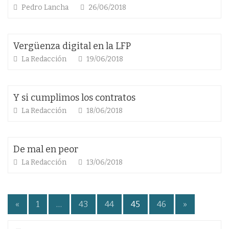
Pedro Lancha
26/06/2018
Vergüenza digital en la LFP
La Redacción
19/06/2018
Y si cumplimos los contratos
La Redacción
18/06/2018
De mal en peor
La Redacción
13/06/2018
Paginación
«
1
…
43
44
45
46
»
de