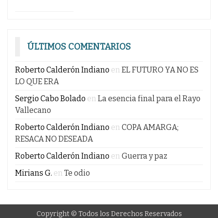
ÚLTIMOS COMENTARIOS
Roberto Calderón Indiano
en
EL FUTURO YA NO ES
LO QUE ERA
Sergio Cabo Bolado
en
La esencia final para el Rayo
Vallecano
Roberto Calderón Indiano
en
COPA AMARGA;
RESACA NO DESEADA
Roberto Calderón Indiano
en
Guerra y paz
Mirians G.
en
Te odio
Copyright © Todos los Derechos Reservados