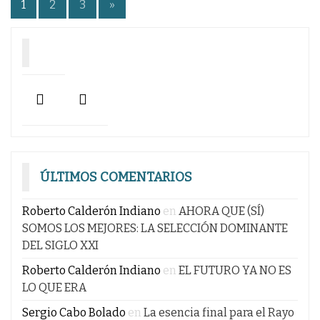
Paginación
1
2
3
»
de
entradas
ÚLTIMOS COMENTARIOS
Roberto Calderón Indiano
en
AHORA QUE (SÍ)
SOMOS LOS MEJORES: LA SELECCIÓN DOMINANTE
DEL SIGLO XXI
Roberto Calderón Indiano
en
EL FUTURO YA NO ES
LO QUE ERA
Sergio Cabo Bolado
en
La esencia final para el Rayo