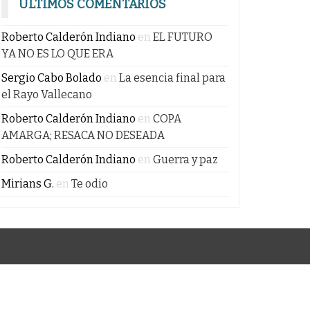
ÚLTIMOS COMENTARIOS
Roberto Calderón Indiano
en
EL FUTURO
YA NO ES LO QUE ERA
Sergio Cabo Bolado
en
La esencia final para
el Rayo Vallecano
Roberto Calderón Indiano
en
COPA
AMARGA; RESACA NO DESEADA
Roberto Calderón Indiano
en
Guerra y paz
Mirians G.
en
Te odio