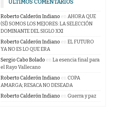
ÚLTIMOS COMENTARIOS
Roberto Calderón Indiano
en
AHORA QUE
(SÍ) SOMOS LOS MEJORES: LA SELECCIÓN
DOMINANTE DEL SIGLO XXI
Roberto Calderón Indiano
en
EL FUTURO
YA NO ES LO QUE ERA
Sergio Cabo Bolado
en
La esencia final para
el Rayo Vallecano
Roberto Calderón Indiano
en
COPA
AMARGA; RESACA NO DESEADA
Roberto Calderón Indiano
en
Guerra y paz