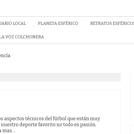
UARIO LOCAL
PLANETA ESFÉRICO
RETRATOS ESFÉRICO
LA VOZ COLCHONERA
encía
s aspectos técnicos del fútbol que están muy
 nuestro deporte favorito no todo es pasión,
 a mas…