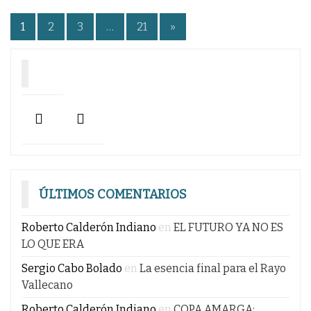
Paginación
1
2
3
…
21
»
de
entradas
ÚLTIMOS COMENTARIOS
Roberto Calderón Indiano
en
EL FUTURO YA NO ES
LO QUE ERA
Sergio Cabo Bolado
en
La esencia final para el Rayo
Vallecano
Roberto Calderón Indiano
en
COPA AMARGA;