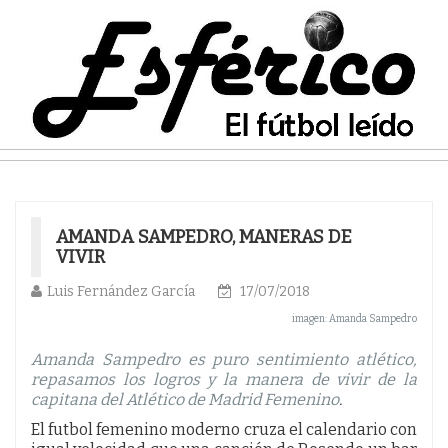
AMANDA SAMPEDRO, MANERAS DE
VIVIR
Luis Fernández García
17/07/2018
imagen: Amanda Sampedro
Amanda Sampedro es puro sentimiento atlético,
repasamos los logros y la manera de vivir de la
capitana del Atlético de Madrid Femenino
.
El futbol femenino moderno cruza el calendario con