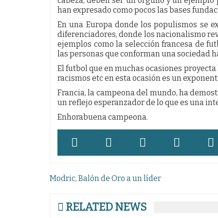
cabeza, deben ser un orgullo y un ejemplo p
han expresado como pocos las bases fundaci
En una Europa donde los populismos se ex
diferenciadores, donde los nacionalismo rev
ejemplos como la selección francesa de fut
las personas que conforman una sociedad hac
El futbol que en muchas ocasiones proyecta l
racismos etc en esta ocasión es un exponente
Francia, la campeona del mundo, ha demostr
un reflejo esperanzador de lo que es una int
Enhorabuena campeona.
Navegación
Modric, Balón de Oro a un líder
de
entradas
RELATED NEWS