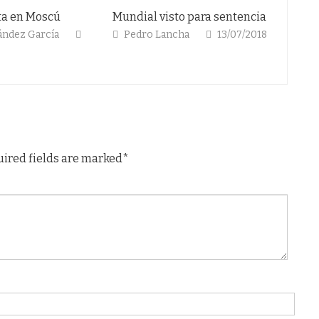
sta en Moscú
Mundial visto para sentencia
Despué
campa
ández García
Pedro Lancha
13/07/2018
Luis
11/07/2
uired fields are marked*