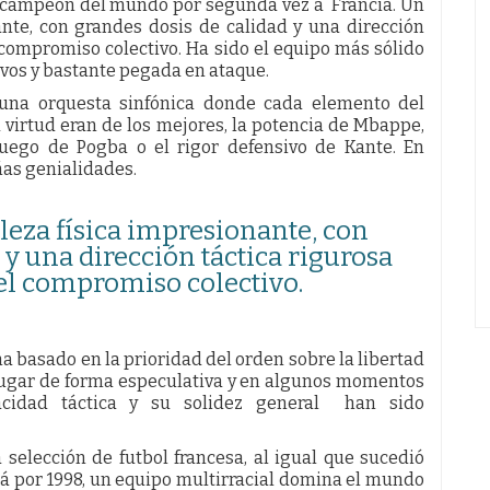
 campeón del mundo por segunda vez a Francia. Un
ante, con grandes dosis de calidad y una dirección
 compromiso colectivo. Ha sido el equipo más sólido
ivos y bastante pegada en ataque.
na orquesta sinfónica donde cada elemento del
a virtud eran de los mejores, la potencia de Mbappe,
juego de Pogba o el rigor defensivo de Kante. En
ñas genialidades.
leza física impresionante, con
 y una dirección táctica rigurosa
 el compromiso colectivo.
ha basado en la prioridad del orden sobre la libertad
e jugar de forma especulativa y en algunos momentos
acidad táctica y su solidez general han sido
a selección de futbol francesa, al igual que sucedió
lá por 1998, un equipo multirracial domina el mundo