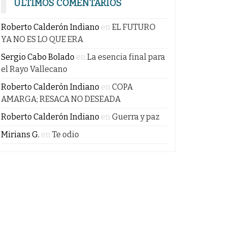
ÚLTIMOS COMENTARIOS
Roberto Calderón Indiano
en
EL FUTURO
YA NO ES LO QUE ERA
Sergio Cabo Bolado
en
La esencia final para
el Rayo Vallecano
Roberto Calderón Indiano
en
COPA
AMARGA; RESACA NO DESEADA
Roberto Calderón Indiano
en
Guerra y paz
Mirians G.
en
Te odio