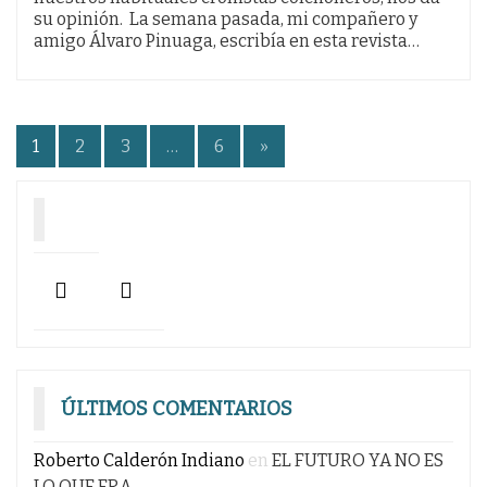
su opinión. La semana pasada, mi compañero y
amigo Álvaro Pinuaga, escribía en esta revista…
Paginación
1
2
3
…
6
»
de
entradas
ÚLTIMOS COMENTARIOS
Roberto Calderón Indiano
en
EL FUTURO YA NO ES
LO QUE ERA