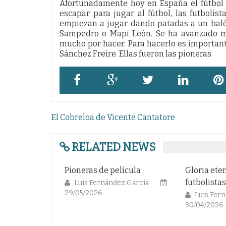
Afortunadamente hoy en España el fútbol
escapar para jugar al fútbol, las futbolis
empiezan a jugar dando patadas a un bal
Sampedro o Mapi León. Se ha avanzado m
mucho por hacer. Para hacerlo es important
Sánchez Freire. Ellas fueron las pioneras.
Navegación
El Cobreloa de Vicente Cantatore
de
entradas
RELATED NEWS
Pioneras de película
Gloria eter
futbolista
Luis Fernández García
29/05/2026
Luis Fer
30/04/2026