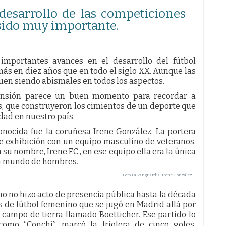
 desarrollo de las competiciones
sido muy importante.
mportantes avances en el desarrollo del fútbol
s en diez años que en todo el siglo XX. Aunque las
guen siendo abismales en todos los aspectos.
ansión parece un buen momento para recordar a
as, que construyeron los cimientos de un deporte que
dad en nuestro país.
onocida fue la coruñesa Irene González. La portera
de exhibición con un equipo masculino de veteranos.
 su nombre, Irene F.C., en ese equipo ella era la única
un mundo de hombres.
Foto La Vanguardia, Irene González.
o no hizo acto de presencia pública hasta la década
s de fútbol femenino que se jugó en Madrid allá por
 campo de tierra llamado Boetticher. Ese partido lo
como “Conchi”, marcó la friolera de cinco goles.