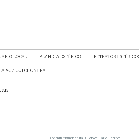
UARIO LOCAL
PLANETA ESFÉRICO
RETRATOS ESFÉRICO
LA VOZ COLCHONERA
eras
Conchita jugando en Italia. Foto de Diario El correo