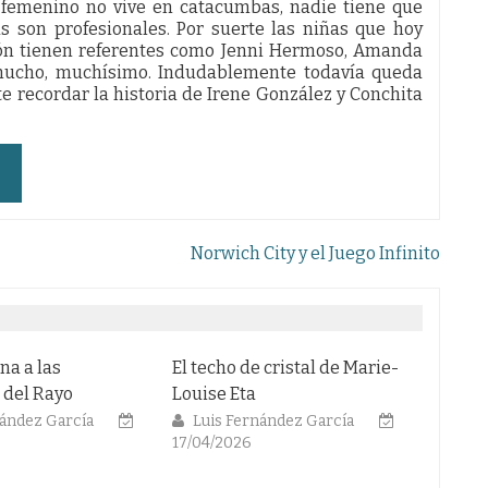
 femenino no vive en catacumbas, nadie tiene que
tas son profesionales. Por suerte las niñas que hoy
ón tienen referentes como Jenni Hermoso, Amanda
ucho, muchísimo. Indudablemente todavía queda
e recordar la historia de Irene González y Conchita
Norwich City y el Juego Infinito
na a las
El techo de cristal de Marie-
El Atl
s del Rayo
Louise Eta
un ca
para a
nández García
Luis Fernández García
17/04/2026
Luis
27/03/