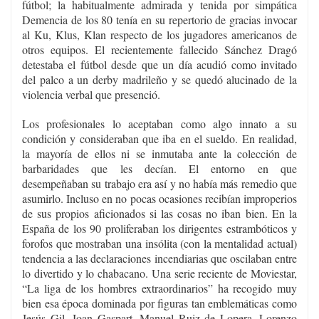
fútbol; la habitualmente admirada y tenida por simpática
Demencia de los 80 tenía en su repertorio de gracias invocar
al Ku, Klus, Klan respecto de los jugadores americanos de
otros equipos. El recientemente fallecido Sánchez Dragó
detestaba el fútbol desde que un día acudió como invitado
del palco a un derby madrileño y se quedó alucinado de la
violencia verbal que presenció.
Los profesionales lo aceptaban como algo innato a su
condición y consideraban que iba en el sueldo. En realidad,
la mayoría de ellos ni se inmutaba ante la colección de
barbaridades que les decían. El entorno en que
desempeñaban su trabajo era así y no había más remedio que
asumirlo. Incluso en no pocas ocasiones recibían improperios
de sus propios aficionados si las cosas no iban bien. En la
España de los 90 proliferaban los dirigentes estrambóticos y
forofos que mostraban una insólita (con la mentalidad actual)
tendencia a las declaraciones incendiarias que oscilaban entre
lo divertido y lo chabacano. Una serie reciente de Moviestar,
“La liga de los hombres extraordinarios” ha recogido muy
bien esa época dominada por figuras tan emblemáticas como
Jesús Gil, Joan Gaspart, Manuel Ruiz de Lopera, Lorenzo