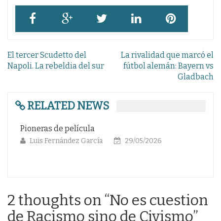
Navegación
El tercer Scudetto del
La rivalidad que marcó el
de
Napoli. La rebeldia del sur
fútbol alemán: Bayern vs
Gladbach
entradas
RELATED NEWS
ícula
Gloria eterna a las futb
z García
29/05/2026
Luis Fernández García
2 thoughts on “
No es cuestion
de Racismo sino de Civismo
”