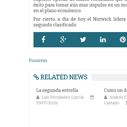
éxito para tomar aún mas impulso en un mu
en el plano económico.
Por cierto, a día de hoy el Norwich lidera
segundo clasificado.
Navegación
Pioneras
de
entradas
RELATED NEWS
a segunda estrella
Como un déja vu
Luis Fernández García
Andrés Eduardo Arrieta
9/07/2026
Castaño
24/07/2026