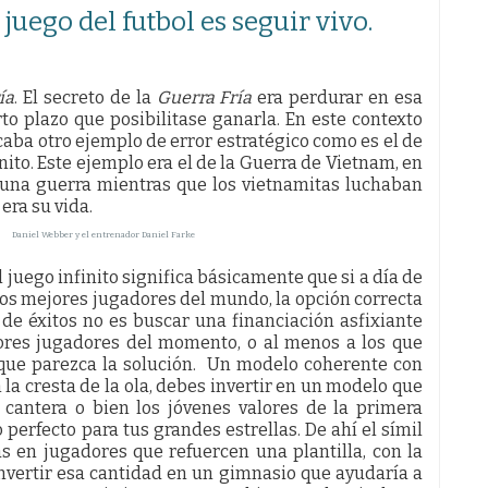
 juego del futbol es seguir vivo.
ía
. El secreto de la
Guerra Fría
era perdurar en esa
to plazo que posibilitase ganarla. En este contexto
icaba otro ejemplo de error estratégico como es el de
nito. Este ejemplo era el de la Guerra de Vietnam, en
 una guerra mientras que los vietnamitas luchaban
era su vida.
Daniel Webber y el entrenador Daniel Farke
el juego infinito significa básicamente que si a día de
os mejores jugadores del mundo, la opción correcta
 de éxitos no es buscar una financiación asfixiante
ores jugadores del momento, o al menos a los que
que parezca la solución. Un modelo coherente con
 la cresta de la ola, debes invertir en un modelo que
 cantera o bien los jóvenes valores de la primera
perfecto para tus grandes estrellas. De ahí el símil
s en jugadores que refuercen una plantilla, con la
nvertir esa cantidad en un gimnasio que ayudaría a