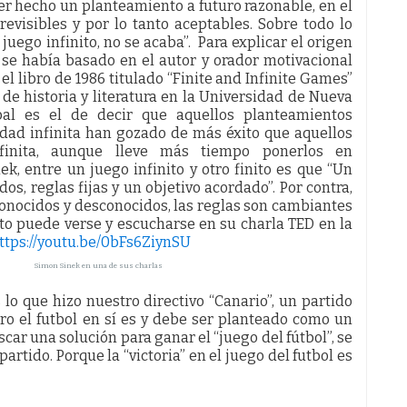
er hecho un planteamiento a futuro razonable, en el
evisibles y por lo tanto aceptables. Sobre todo lo
 juego infinito, no se acaba”. Para explicar el origen
e se había basado en el autor y orador motivacional
el libro de 1986 titulado “Finite and Infinite Games”
 de historia y literatura en la Universidad de Nueva
pal es el de decir que aquellos planteamientos
dad infinita han gozado de más éxito que aquellos
finita, aunque lleve más tiempo ponerlos en
k, entre un juego infinito y otro finito es que “Un
os, reglas fijas y un objetivo acordado”. Por contra,
conocidos y desconocidos, las reglas son cambiantes
esto puede verse y escucharse en su charla TED en la
ttps://youtu.be/0bFs6ZiynSU
Simon Sinek en una de sus charlas
 lo que hizo nuestro directivo “Canario”, un partido
ro el futbol en sí es y debe ser planteado como un
uscar una solución para ganar el “juego del fútbol”, se
rtido. Porque la “victoria” en el juego del futbol es