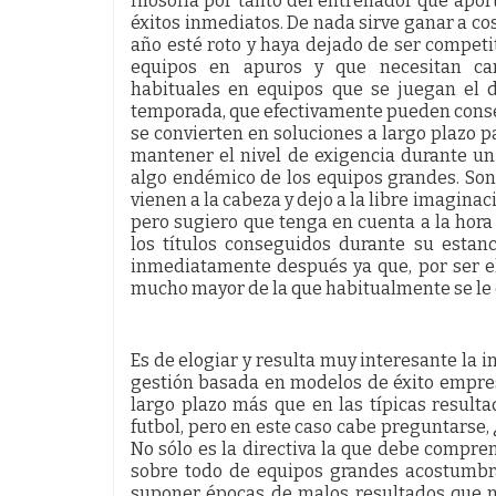
filosofía por tanto del entrenador que apor
éxitos inmediatos. De nada sirve ganar a co
año esté roto y haya dejado de ser competi
equipos en apuros y que necesitan ca
habituales en equipos que se juegan el d
temporada, que efectivamente pueden consegu
se convierten en soluciones a largo plazo 
mantener el nivel de exigencia durante un
algo endémico de los equipos grandes. So
vienen a la cabeza y dejo a la libre imaginac
pero sugiero que tenga en cuenta a la hora 
los títulos conseguidos durante su estan
inmediatamente después ya que, por ser el 
mucho mayor de la que habitualmente se le
Es de elogiar y resulta muy interesante la 
gestión basada en modelos de éxito empresa
largo plazo más que en las típicas result
futbol, pero en este caso cabe preguntarse,
No sólo es la directiva la que debe comprend
sobre todo de equipos grandes acostumbr
suponer épocas de malos resultados que no