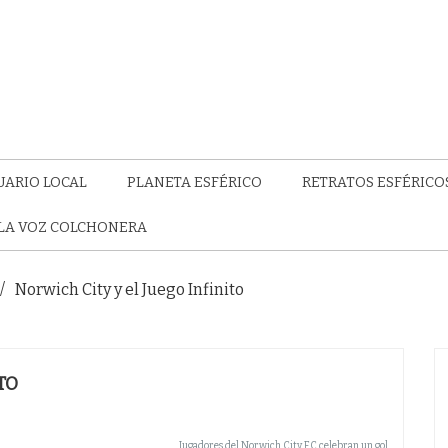
UARIO LOCAL
PLANETA ESFÉRICO
RETRATOS ESFÉRICO
LA VOZ COLCHONERA
Norwich City y el Juego Infinito
TO
Jugadores del Norwich City FC celebran un gol