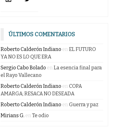
ÚLTIMOS COMENTARIOS
Roberto Calderón Indiano
en
EL FUTURO
YA NO ES LO QUE ERA
Sergio Cabo Bolado
en
La esencia final para
el Rayo Vallecano
Roberto Calderón Indiano
en
COPA
AMARGA; RESACA NO DESEADA
Roberto Calderón Indiano
en
Guerra y paz
Mirians G.
en
Te odio