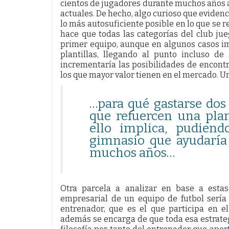
cientos de jugadores durante muchos años a 
actuales. De hecho, algo curioso que evidenc
lo más autosuficiente posible en lo que se r
hace que todas las categorías del club j
primer equipo, aunque en algunos casos imp
plantillas, llegando al punto incluso d
incrementaría las posibilidades de encontr
los que mayor valor tienen en el mercado. U
…para qué gastarse dos
que refuercen una plan
ello implica, pudiend
gimnasio que ayudaría 
muchos años…
Otra parcela a analizar en base a esta
empresarial de un equipo de futbol sería l
entrenador, que es el que participa en e
además se encarga de que toda esa estrateg