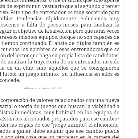
te éxitos inmediatos, o mejor dicho, que sólo aporte
sta de exprimir un vestuario que al segundo o tercer
tivo. Este tipo de entrenador es muy socorrido para
mbiar tendencias rápidamente. Soluciones muy
escenso a falta de pocos meses para finalizar la
ir el objetivo de la salvación pero que raras veces
para esos mismos equipos, porque no son capaces de
 tiempo continuado. El ansia de títulos también es
n muchos los nombres de esos entrenadores que se
ión del lector que haga su propia lista de candidatos,
de analizar la trayectoria de un entrenador no sólo
cia en un club, sino aquellos que se consiguieron
futbol un juego infinito, su influencia en ellos es
 concede.
Instalaciones del Norwich CIty F.C.
incorporación de valores relacionados con una nueva
rial o teoría de juegos que buscan la viabilidad a
adistas inmediatas, muy habitual en los equipos de
 ¿Están los aficionados preparados para ese cambio?
er las reglas de ese “juego infinito”, el aficionado,
ados a ganar, debe asumir que ese cambio puede
 son otra cosa que un retroceso en la carrera del