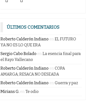
ÚLTIMOS COMENTARIOS
Roberto Calderón Indiano
en
EL FUTURO
YA NO ES LO QUE ERA
Sergio Cabo Bolado
en
La esencia final para
el Rayo Vallecano
Roberto Calderón Indiano
en
COPA
AMARGA; RESACA NO DESEADA
Roberto Calderón Indiano
en
Guerra y paz
Mirians G.
en
Te odio