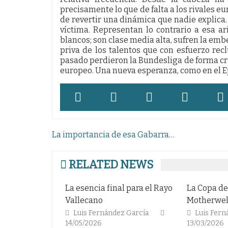
precisamente lo que de falta a los rivales eu
de revertir una dinámica que nadie explica
víctima. Representan lo contrario a esa ar
blancos; son clase media alta, sufren la em
priva de los talentos que con esfuerzo recl
pasado perdieron la Bundesliga de forma crue
europeo. Una nueva esperanza, como en el Ep
Navegación
La importancia de esa Gabarra…
de
entradas
RELATED NEWS
La esencia final para el Rayo
La Copa del rey del
Vallecano
Motherwell
Luis Fernández García
Luis Fernández García
14/05/2026
13/03/2026