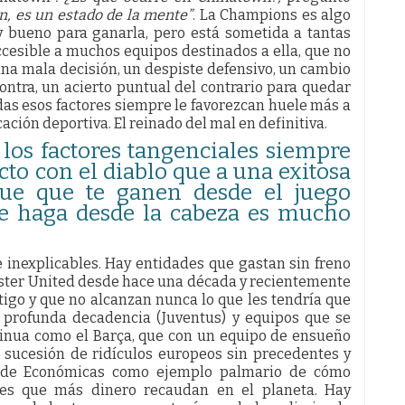
, es un estado de la mente”
. La Champions es algo
 bueno para ganarla, pero está sometida a tantas
cesible a muchos equipos destinados a ella, que no
 una mala decisión, un despiste defensivo, un cambio
contra, un acierto puntual del contrario para quedar
das esos factores siempre le favorezcan huele más a
cación deportiva. El reinado del mal en definitiva.
los factores tangenciales siempre
cto con el diablo que a una exitosa
rque que te ganen desde el juego
se haga desde la cabeza es mucho
 inexplicables. Hay entidades que gastan sin freno
hester United desde hace una década y recientemente
stigo y que no alcanzan nunca lo que les tendría que
n profunda decadencia (Juventus) y equipos que se
inua como el Barça, que con un equipo de ensueño
a sucesión de ridículos europeos sin precedentes y
s de Económicas como ejemplo palmario de cómo
des que más dinero recaudan en el planeta. Hay