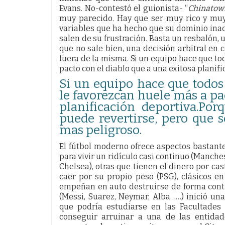
Evans. No-contestó el guionista- “
Chinatown
muy parecido. Hay que ser muy rico y muy
variables que ha hecho que su dominio inac
salen de su frustración. Basta un resbalón,
que no sale bien, una decisión arbitral en 
fuera de la misma. Si un equipo hace que to
pacto con el diablo que a una exitosa planifi
Si un equipo hace que todos 
le favorezcan huele más a pa
planificación deportiva.Po
puede revertirse, pero que 
mas peligroso.
El fútbol moderno ofrece aspectos bastante
para vivir un ridículo casi continuo (Manc
Chelsea), otras que tienen el dinero por ca
caer por su propio peso (PSG), clásicos e
empeñan en auto destruirse de forma cont
(Messi, Suarez, Neymar, Alba……) inició un
que podría estudiarse en las Facultade
conseguir arruinar a una de las entida