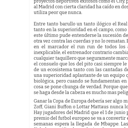
proyectos deportivos exitosos como el City, 
al Madrid con cierta claridad ha caído en do
utiliza peor que nunca.
Entre tanto barullo un tanto ilógico el Re
tanto en la superioridad en el campo, como 
este último pude entenderse la sucesión de 
otra vez contra las cuerdas y no lo rematan. 
en el marcador el run run de todos los a
inexplicable, el entrenador contrario cambi
cualquier taquillero que seguramente marcará
el consuelo que los del pito casi siempre l
de un ecosistema tanto con las cantadas de
una superioridad aplastante de un equipo 
biológica, pero cuando se fundamentan en q
cosa se pone chunga de verdad. Porque que 
se haga desde la cabeza es mucho mas pelig
Ganar la Copa de Europa debería ser algo mu
Zoff, Giani Buffon o Lottar Mattaus nunca l
Hay jugadores del Madrid que el 1 de junio
premio del futbol europeo se va a convertir
semanas espera la llegada de Mbappe. Las