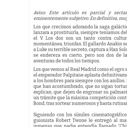
Aviso: Este artículo es parcial y sect
eminentemente subjetivo. En definitiva, mu
Los que crecimos adorando la saga galácti
lanzara a prostituirla, siempre teníamos deb
el V. Los dos son un tanto contra cultur
momentánea, triunfan. El gallardo Anakin se
a Luke su terrible secreto, captura a Han Sol
se endereza es cierto, pero son dos de l
aventuras de todos los tiempos.
Los que vemos al Real Madrid como el ogro a
el emperador Palpitane aplasta definitivam
a los hombres para siempre con los anillos.
que han acostumbrado, que no sigan tortura
explican, que dejen de engrosar su palmar
un trámite que la máxima competición conti
Bond, tras sortear numerosos y hasta rutinar
Siguiendo con los símiles cinematográfic
guionista Robert Twone le entregó al ma
inmenso que nadie entendía llamado “Ch