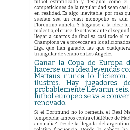
fútbol estratificado y desigual como 
competiciones de la regularidad sean casi
en realidad. Es algo inevitable, por mas q
sueñan sea un cuasi monopolio es aún 
Florentino anhela. Y háganse a la idea: l
molestia, el cruce de octavos ante el segundo 
llegar a cuartos de final ya casi todo el 
Champions va a provocar en los aficionado
Liga que han ganado, las que cualquiera
triangular de verano en Los Angeles.
Ganar la Copa de Europa de
hacerse una idea leyendas co
Mattaus nunca lo hicieron
ilustres. Hay jugadores
probablemente llevaran seis.
futbol europeo se va a conve
renovado.
Si el Dortmund no lo remedia el Real Ma
temporada; ambos contra el Atlético de Madr
anomalía?. Desde la llegada del argentino
relativa frecuencia. Desde la cabeza ha