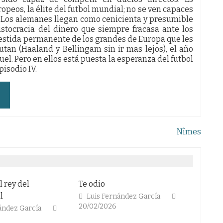
ropeos, la élite del futbol mundial; no se ven capaces
. Los alemanes llegan como cenicienta y presumible
istocracia del dinero que siempre fracasa ante los
bestida permanente de los grandes de Europa que les
utan (Haaland y Bellingam sin ir mas lejos), el año
l. Pero en ellos está puesta la esperanza del futbol
isodio IV.
Nîmes
Te odio
El fútbol en blanco y n
Luis Fernández García
Colaboradores
20/02/2026
13/02/2026