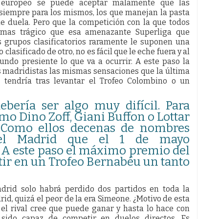
el europeo se puede aceptar malamente que las
 siempre para los mismos, los que manejan la pasta
ue duela. Pero que la competición con la que todos
mas trágico que esa amenazante Superliga que
os grupos clasificatorios raramente le suponen una
clasificado de otro, no es fácil que le eche fuera y al
mundo presiente lo que va a ocurrir. A este paso la
s madridistas las mismas sensaciones que la última
 tendría tras levantar el Trofeo Colombino o un
bería ser algo muy difícil. Para
mo Dino Zoff, Giani Buffon o Lottar
. Como ellos decenas de nombres
 del Madrid que el 1 de mayo
 A este paso el máximo premio del
rtir en un Trofeo Bernabéu un tanto
drid solo habrá perdido dos partidos en toda la
id, quizá el peor de la era Simeone. ¿Motivo de esta
 el rival cree que puede ganar y hasta lo hace con
 sido capaz de competir en duelos directos. Es