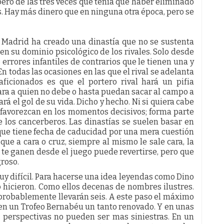
pero de las tres veces que tenía que haber eliminado
s. Hay más dinero que en ninguna otra época, pero se
al Madrid ha creado una dinastía que no se sustenta
en su dominio psicológico de los rivales. Solo desde
errores infantiles de contrarios que le tienen una y
En todas las ocasiones en las que el rival se adelanta
ficionados es que el portero rival hará un pifia
ara a quien no debe o hasta puedan sacar al campo a
 el gol de su vida. Dicho y hecho. Ni si quiera cabe
e favorezcan en los momentos decisivos; forma parte
 los cancerberos. Las dinastías se suelen basar en
que tiene fecha de caducidad por una mera cuestión
ue a cara o cruz, siempre al mismo le sale cara, la
te ganen desde el juego puede revertirse, pero que
roso.
y difícil. Para hacerse una idea leyendas como Dino
o hicieron. Como ellos decenas de nombres ilustres.
 probablemente llevarán seis. A este paso el máximo
 en un Trofeo Bernabéu un tanto renovado. Y en unas
 perspectivas no pueden ser mas siniestras. En un