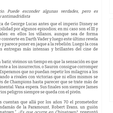
ario. Puede esconder algunas verdades, pero es
y antimadridista
ca de George Lucas antes que el imperio Disney se
ilidad por algunos episodios; en mi caso son el III y
ales: en ellos los villanos, aunque sea de forma
 convierte en Darth Vader y luego este último revela
o y parece poner en jaque a la rebelión. Luego la cosa
as entregas más intensas y brillantes del cine de
 batir, vivimos un tiempo en que la sensación es que
ente a los insurrectos, o Sauron consigue corromper
 Esperamos que no puedan repetir los milagros a los
ndo a rivales con victorias que ni ellos mismos se
és de Champions hasta parecer que se trate más de
nental. Vana espera. Sus finales son siempre James
ios peligros siempre se queda con el pivón.
os cuentan que allá por los años 70 el prometedor
ndamás de la Paramount, Robert Evans, un guión
inatown
”. ¿Es que ocurre en Chinatown?,
preguntó