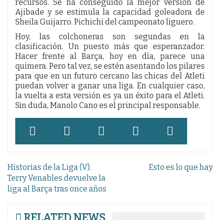
recursos. Se ha conseguido la mejor versión de
Ajibade y se estimula la capacidad goleadora de
Sheila Guijarro. Pichichi del campeonato liguero.
Hoy, las colchoneras son segundas en la
clasificación. Un puesto más que esperanzador.
Hacer frente al Barça, hoy en día, parece una
quimera. Pero tal vez, se estén asentando los pilares
para que en un futuro cercano las chicas del Atleti
puedan volver a ganar una liga. En cualquier caso,
la vuelta a esta versión es ya un éxito para el Atleti.
Sin duda, Manolo Cano es el principal responsable.
Navegación
Historias de la Liga (V).
Esto es lo que hay
de
Terry Venables devuelve la
liga al Barça tras once años
entradas
RELATED NEWS