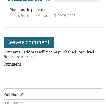
neras de película
Gloria etern
uis Fernández García
29/05/2026
Luis Ferná
Leave a comment.
Your email address will not be published. Required
fields are marked*
Comment
Full Name*