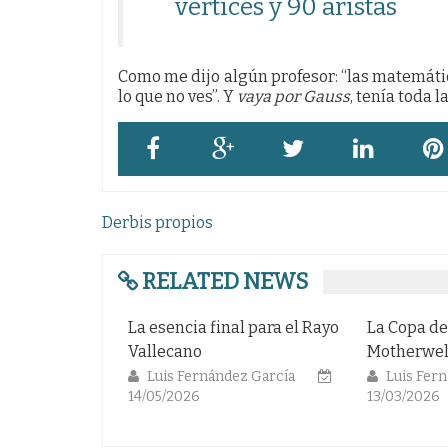
vértices y 90 aristas
Como me dijo algún profesor: “las matemáti
lo que no ves”. Y
vaya por Gauss
, tenía toda l
Navegación
Derbis propios
de
entradas
RELATED NEWS
La esencia final para el Rayo
La Copa de
Vallecano
Motherwel
Luis Fernández García
Luis Fer
14/05/2026
13/03/2026