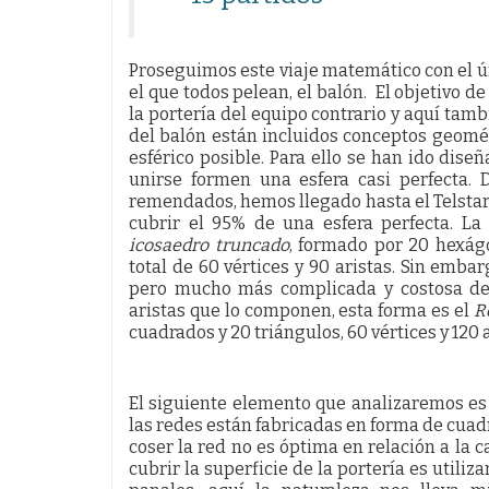
Proseguimos este viaje matemático con el ún
el que todos pelean, el balón. El objetivo d
la portería del equipo contrario y aquí tam
del balón están incluidos conceptos geomét
esférico posible. Para ello se han ido di
unirse formen una esfera casi perfecta.
remendados, hemos llegado hasta el Telstar 
cubrir el 95% de una esfera perfecta. La
icosaedro truncado
, formado por 20 hexág
total de 60 vértices y 90 aristas. Sin emb
pero mucho más complicada y costosa de 
aristas que lo componen, esta forma es el
R
cuadrados y 20 triángulos, 60 vértices y 120 a
El siguiente elemento que analizaremos es l
las redes están fabricadas en forma de cuad
coser la red no es óptima en relación a la 
cubrir la superficie de la portería es utili