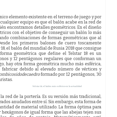
ico elemento existente en el terreno de juego y por
e cualquier equipo es que el balón acabe en la red de
bién encontramos detalles geométricos. En el diseño
ricos con el objetivo de conseguir un balón lo más
señando combinaciones de formas geométricas que al
 Desde los primeros balones de cuero toscamente
18, el balón del mundial de Rusia 2018 que consigue
 forma geométrica que define el Telstar 18 es un
onos y 12 pentágonos regulares que conforman un
argo, hay otra forma geométrica mucho más esférica,
fabricar debido al elevado número de vértices y
ombicosidodecaedro
formado por 12 pentágonos, 30
ristas.
Telstar 18, el balón más esférico en la actualidad
a red de la portería. Es su versión más tradicional,
rados anudados entre sí. Sin embargo, esta forma de
cantidad de material utilizado. La forma óptima para
zar hexágonos de igual forma que las abejas tejen sus