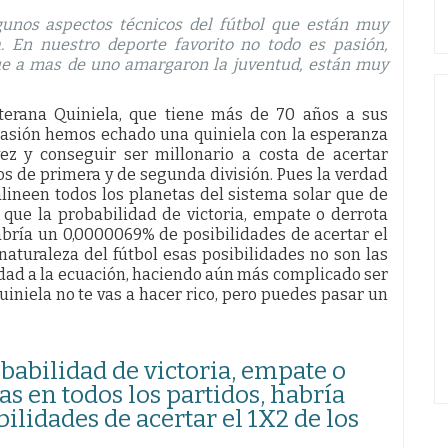
gunos aspectos técnicos del fútbol que están muy
. En nuestro deporte favorito no todo es pasión,
que a mas de uno amargaron la juventud, están muy
eterana Quiniela, que tiene más de 70 años a sus
ocasión hemos echado una quiniela con la esperanza
ez y conseguir ser millonario a costa de acertar
os de primera y de segunda división. Pues la verdad
lineen todos los planetas del sistema solar que de
 que la probabilidad de victoria, empate o derrota
abría un 0,0000069% de posibilidades de acertar el
 naturaleza del fútbol esas posibilidades no son las
edad a la ecuación, haciendo aún más complicado ser
quiniela no te vas a hacer rico, pero puedes pasar un
babilidad de victoria, empate o
s en todos los partidos, habría
lidades de acertar el 1X2 de los