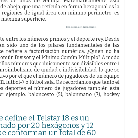
miles de años de ventaja. Matemáticamente está
e abeja, que una retícula en forma hexagonal es la
n regiones de igual área con mínimo perímetro, es
a máxima superficie.
Red cosida en hexágonos.
nte entre los números primos y el deporte rey. Desde
han sido uno de los pilares fundamentales de las
e refiere a factorización numérica. ¿Quien no ha
 Común Divisor y el Mínimo Común Múltiplo? A modo
ellos números que únicamente son divisibles entre 1
un simbolismo de unidad e indivisibilidad, lo que se
tivo por el que el número de jugadores de un equipo
1, fútbol-7 o fútbol sala. Os recordamos que tanto el
tros deportes el número de jugadores también está
ejemplo: baloncesto (5), balonmano (7), hockey
.
define el Telstar 18 es un
rmado por 20 hexágonos y 12
ue conforman un total de 60