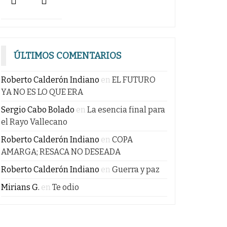
ÚLTIMOS COMENTARIOS
Roberto Calderón Indiano
en
EL FUTURO
YA NO ES LO QUE ERA
Sergio Cabo Bolado
en
La esencia final para
el Rayo Vallecano
Roberto Calderón Indiano
en
COPA
AMARGA; RESACA NO DESEADA
Roberto Calderón Indiano
en
Guerra y paz
Mirians G.
en
Te odio