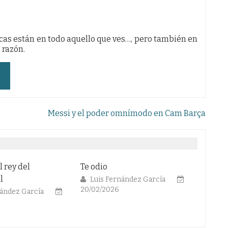
cas están en todo aquello que ves…, pero también en
a razón.
Messi y el poder omnímodo en Cam Barça
l rey del
Te odio
El fút
l
Luis Fernández García
Cola
20/02/2026
13/02/
nández García