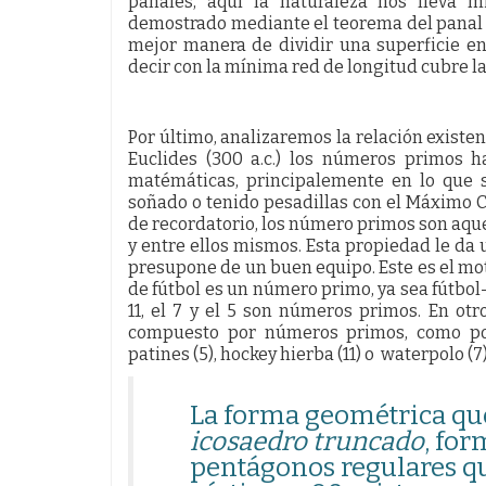
panales, aquí la naturaleza nos lleva 
demostrado mediante el teorema del panal d
mejor manera de dividir una superficie e
decir con la mínima red de longitud cubre l
Por último, analizaremos la relación existe
Euclides (300 a.c.) los números primos 
matémáticas, principalemente en lo que s
soñado o tenido pesadillas con el Máximo
de recordatorio, los número primos son aqu
y entre ellos mismos. Esta propiedad le da 
presupone de un buen equipo. Este es el mo
de fútbol es un número primo, ya sea fútbol-1
11, el 7 y el 5 son números primos. En o
compuesto por números primos, como por 
patines (5), hockey hierba (11) o waterpolo (7)
La forma geométrica que 
icosaedro truncado
, fo
pentágonos regulares q