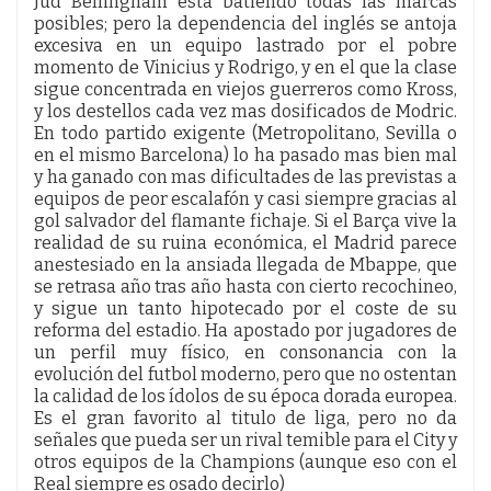
Jud Bellingham esta batiendo todas las marcas
posibles; pero la dependencia del inglés se antoja
excesiva en un equipo lastrado por el pobre
momento de Vinicius y Rodrigo, y en el que la clase
sigue concentrada en viejos guerreros como Kross,
y los destellos cada vez mas dosificados de Modric.
En todo partido exigente (Metropolitano, Sevilla o
en el mismo Barcelona) lo ha pasado mas bien mal
y ha ganado con mas dificultades de las previstas a
equipos de peor escalafón y casi siempre gracias al
gol salvador del flamante fichaje. Si el Barça vive la
realidad de su ruina económica, el Madrid parece
anestesiado en la ansiada llegada de Mbappe, que
se retrasa año tras año hasta con cierto recochineo,
y sigue un tanto hipotecado por el coste de su
reforma del estadio. Ha apostado por jugadores de
un perfil muy físico, en consonancia con la
evolución del futbol moderno, pero que no ostentan
la calidad de los ídolos de su época dorada europea.
Es el gran favorito al titulo de liga, pero no da
señales que pueda ser un rival temible para el City y
otros equipos de la Champions (aunque eso con el
Real siempre es osado decirlo)