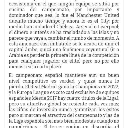
ecosistema en el que ningún equipo se sitúa por
encima del campeonato, por importante y
dominador que sea: lo fue el Manchester United
durante mucho tiempo y ahora lo es el City; por
medio han andado el Chelsea, Arsenal o Liverpool;
el dinero e interés se ha trasladado a las islas y no
parece que vaya a cambiar el rumbo de momento. A
esta amenaza casi imbatible se le acaba de unir el
capital árabe, quizá una fenómeno coyuntural (ir a
Arabia es perder la primera línea de la competición
para cualquier jugador de elite) pero no por ello
menos real a corto plazo.
El campeonato español mantiene aun un buen
nivel competitivo es verdad, y quizá nunca lo
pierda. El Real Madrid ganó la Champions en 2022,
y la Europa League es coto casi exclusivo de equipos
españoles (desde 2017 hay cuatro títulos de la Liga),
pero su atractivo global se resiente cada vez mas;
las cifras de inversión nunca garantizan los éxitos
pero si marcan el atractivo del campeonato y las de
la Liga española son mas bien modestas cuando no
paupérrimas . El tercer equipo en discordia, el