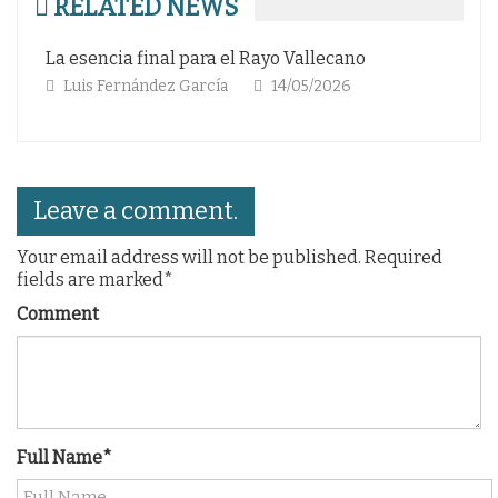
RELATED NEWS
ecano
La Copa del rey del Motherwell
2026
Luis Fernández García
13/03/2026
Leave a comment.
Your email address will not be published. Required
fields are marked*
Comment
Full Name*