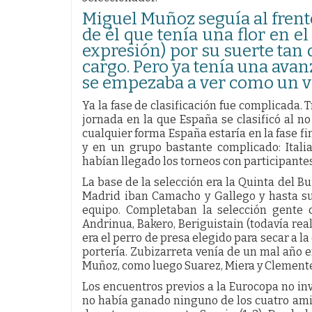
Miguel Muñoz seguía al frente
de él que tenía una flor en e
expresión) por su suerte tan 
cargo. Pero ya tenía una ava
se empezaba a ver como un ve
Ya la fase de clasificación fue complicada.
jornada en la que España se clasificó al n
cualquier forma España estaría en la fase 
y en un grupo bastante complicado: Ital
habían llegado los torneos con participante
La base de la selección era la Quinta del B
Madrid iban Camacho y Gallego y hasta s
equipo. Completaban la selección gente c
Andrinua, Bakero, Beriguistain (todavía real
era el perro de presa elegido para secar a la 
portería. Zubizarreta venía de un mal año e
Muñoz, como luego Suarez, Miera y Clemente
Los encuentros previos a la Eurocopa no in
no había ganado ninguno de los cuatro ami