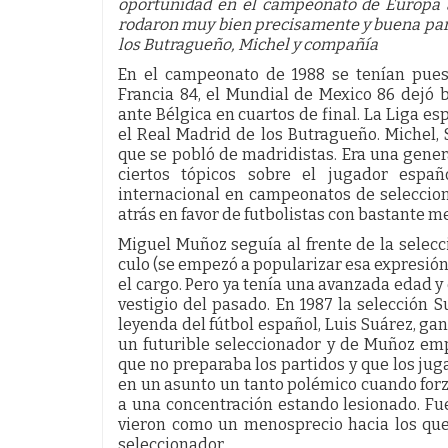
oportunidad en el campeonato de Europa 
rodaron muy bien precisamente y buena part
los Butragueño, Michel y compañía
En el campeonato de 1988 se tenían pues
Francia 84, el Mundial de Mexico 86 dejó 
ante Bélgica en cuartos de final. La Liga e
el Real Madrid de los Butragueño. Michel, S
que se pobló de madridistas. Era una gener
ciertos tópicos sobre el jugador espa
internacional en campeonatos de seleccione
atrás en favor de futbolistas con bastante me
Miguel Muñoz seguía al frente de la selecci
culo (se empezó a popularizar esa expresión)
el cargo. Pero ya tenía una avanzada edad 
vestigio del pasado. En 1987 la selección 
leyenda del fútbol español, Luis Suárez, ga
un futurible seleccionador y de Muñoz e
que no preparaba los partidos y que los ju
en un asunto un tanto polémico cuando forzó
a una concentración estando lesionado. Fu
vieron como un menosprecio hacia los que
seleccionador.