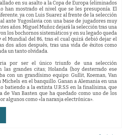
allado en su asalto a la Copa de Europa (eliminados
 no han mostrado el nivel que se les presuponía. El
erente, ya con Luis Suarez al frente de la selección
inal ante Yugoslavia con una base de jugadores muy
ntes años. Miguel Muñoz dejará la selección tras una
aron los bochornos sistemáticos y en su legado queda
el Mundial del 86, tras el cual quizá debió dejar el
as dos años después, tras una vida de éxitos como
nda un tanto olvidada.
ia por ser el único triunfo de una selección
n las grandes citas; Holanda (hoy desterrado ese
aba con un grandísimo equipo: Gullit, Koeman, Van
us Michels en el banquillo. Ganan a Alemania en una
o batiendo a la extinta U.R.S.S en la finalísima, que
olea de Van Basten que ha quedado como uno de los
 por algunos como «la naranja electrónica».