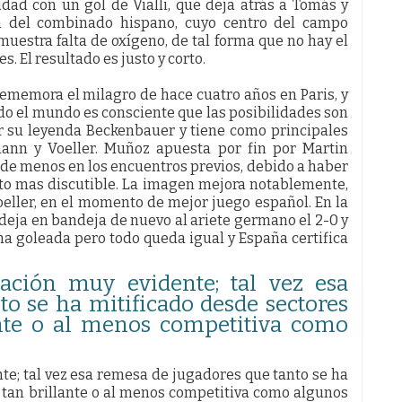
ad con un gol de Vialli, que deja atrás a Tomás y
ón del combinado hispano, cuyo centro del campo
emuestra falta de oxígeno, de tal forma que no hay el
. El resultado es justo y corto.
rememora el milagro de hace cuatro años en Paris, y
odo el mundo es consciente que las posibilidades son
r su leyenda Beckenbauer y tiene como principales
smann y Voeller. Muñoz apuesta por fin por Martin
o de menos en los encuentros previos, debido a haber
to mas discutible. La imagen mejora notablemente,
eller, en el momento de mejor juego español. En la
eja en bandeja de nuevo al ariete germano el 2-0 y
una goleada pero todo queda igual y España certifica
ación muy evidente; tal vez esa
o se ha mitificado desde sectores
ante o al menos competitiva como
e; tal vez esa remesa de jugadores que tanto se ha
 tan brillante o al menos competitiva como algunos