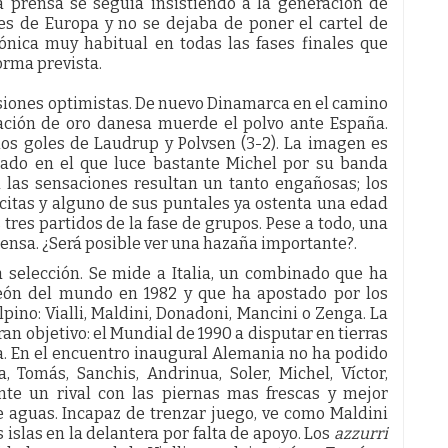
la prensa se seguía insistiendo a la generación de
es de Europa y no se dejaba de poner el cartel de
tónica muy habitual en todas las fases finales que
orma prevista.
siones optimistas. De nuevo Dinamarca en el camino
ración de oro danesa muerde el polvo ante España.
los goles de Laudrup y Polvsen (3-2). La imagen es
zado en el que luce bastante Michel por su banda
las sensaciones resultan un tanto engañosas; los
 citas y alguno de sus puntales ya ostenta una edad
tres partidos de la fase de grupos. Pese a todo, una
rensa. ¿Será posible ver una hazaña importante?.
a selección. Se mide a Italia, un combinado que ha
ón del mundo en 1982 y que ha apostado por los
pino: Vialli, Maldini, Donadoni, Mancini o Zenga. La
n objetivo: el Mundial de 1990 a disputar en tierras
sa. En el encuentro inaugural Alemania no ha podido
a, Tomás, Sanchis, Andrinua, Soler, Michel, Víctor,
Ante un rival con las piernas mas frescas y mejor
e aguas. Incapaz de trenzar juego, ve como Maldini
islas en la delantera por falta de apoyo. Los
azzurri