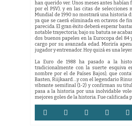
han querido ver. Unos meses antes habían f
por el PSV), y en las citas de selecciones
Mundial de 1990 no mostrará una historia dif
ya que se caerá eliminada en octavos de f
parecida. El gran éxito deberá esperar basta
notable trayectoria; bajo su batuta se acab
dos buenos papeles en la Eurocopa del 84 y 
cargo por su avanzada edad. Moriría apen
jugador y entrenador. Hoy quizá es una leye
La Euro de 1988 ha pasado a la histor
tradicionalmente con la suerte esquiva e
nombre por el de Países Bajos), que cont
Basten, Riijkaard….y con el legendario Rin
vibrante semifinal (1-2) y confirman su titul
pasa a la historia por una inolvidable v
mejores goles de la historia. Fue calificada