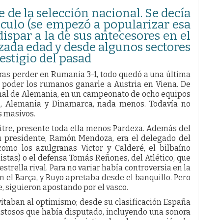
 de la selección nacional. Se decía
l culo (se empezó a popularizar esa
dispar a la de sus antecesores en el
nzada edad y desde algunos sectores
stigio del pasad
 Tras perder en Rumania 3-1, todo quedó a una última
o poder los rumanos ganarle a Austria en Viena. De
final de Alemania, en un campeonato de ocho equipos
ia, Alemania y Dinamarca, nada menos. Todavía no
s masivos.
uitre, presente toda ella menos Pardeza. Además del
u presidente, Ramón Mendoza, era el delegado del
omo los azulgranas Victor y Calderé, el bilbaíno
istas) o el defensa Tomás Reñones, del Atlético, que
estrella rival. Para no variar había controversia en la
n el Barça, y Buyo apretaba desde el banquillo. Pero
, siguieron apostando por el vasco.
vitaban al optimismo; desde su clasificación España
stosos que había disputado, incluyendo una sonora