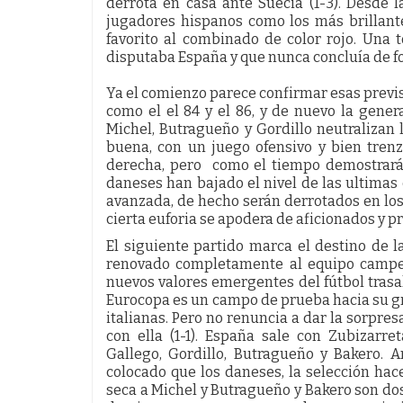
derrota en casa ante Suecia (1-3). Desde 
jugadores hispanos como los más brillant
favorito al combinado de color rojo. Una 
disputaba España y que nunca concluía de f
Ya el comienzo parece confirmar esas previ
como el el 84 y el 86, y de nuevo la gene
Michel, Butragueño y Gordillo neutralizan 
buena, con un juego ofensivo y bien tren
derecha, pero como el tiempo demostrará 
daneses han bajado el nivel de las ultimas
avanzada, de hecho serán derrotados en los 
cierta euforia se apodera de aficionados y p
El siguiente partido marca el destino de l
renovado completamente al equipo campe
nuevos valores emergentes del fútbol trasal
Eurocopa es un campo de prueba hacia su gra
italianas. Pero no renuncia a dar la sorpre
con ella (1-1). España sale con Zubizarret
Gallego, Gordillo, Butragueño y Bakero. 
colocado que los daneses, la selección hac
seca a Michel y Butragueño y Bakero son dos 