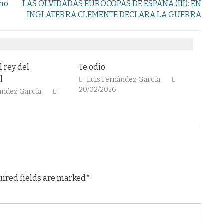
ano
LAS OLVIDADAS EUROCOPAS DE ESPAÑA (III): EN
INGLATERRA CLEMENTE DECLARA LA GUERRA
l rey del
Te odio
El fút
l
Luis Fernández García
Cola
20/02/2026
13/02/
ández García
uired fields are marked*