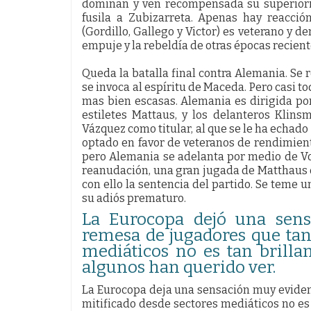
dominan y ven recompensada su superiorid
fusila a Zubizarreta. Apenas hay reacci
(Gordillo, Gallego y Victor) es veterano y d
empuje y la rebeldía de otras épocas recientes
Queda la batalla final contra Alemania. Se 
se invoca al espíritu de Maceda. Pero casi t
mas bien escasas. Alemania es dirigida po
estiletes Mattaus, y los delanteros Klin
Vázquez como titular, al que se le ha echad
optado en favor de veteranos de rendimien
pero Alemania se adelanta por medio de Vo
reanudación, una gran jugada de Matthaus d
con ello la sentencia del partido. Se teme 
su adiós prematuro.
La Eurocopa dejó una sens
remesa de jugadores que tant
mediáticos no es tan brill
algunos han querido ver.
La Eurocopa deja una sensación muy evident
mitificado desde sectores mediáticos no es