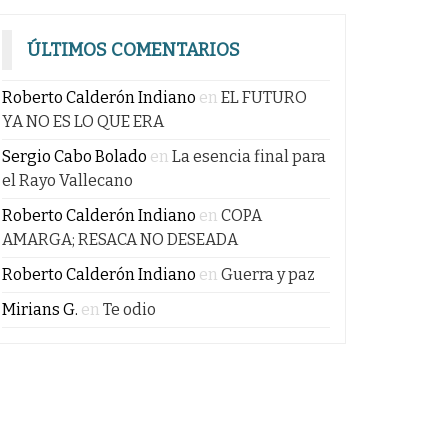
ÚLTIMOS COMENTARIOS
Roberto Calderón Indiano
en
EL FUTURO
YA NO ES LO QUE ERA
Sergio Cabo Bolado
en
La esencia final para
el Rayo Vallecano
Roberto Calderón Indiano
en
COPA
AMARGA; RESACA NO DESEADA
Roberto Calderón Indiano
en
Guerra y paz
Mirians G.
en
Te odio