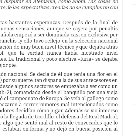
a disputar en Alemania, como ahora. Las cosas no
e de las expectativas creadas no se cumplieron con
tas bastantes esperanzas. Después de la final de
buenas sensaciones, aunque se cayera por penaltis
spañola empezó a ser dominada casi en exclusiva por
anchis…y ello tuvo reflejo en la selección nacional
ación de muy buen nivel técnico y que dejaba atrás
ñol, que la verdad nunca había mostrado nivel
s. La tradicional y poco efectiva «furia» se dejaba
jor pie.
ón nacional. Se decía de él que tenía una flor en el
 por su suerte, tan dispar a la de sus antecesores en
y desde algunos sectores se empezaba a ver como un
Sub-21, comandada desde el banquillo por una vieja
nó el campeonato de Europa. Se veía al gallego como
mpezaron a correr rumores mal intencionados como
gadores decidían cómo jugar. Además se vio inmerso
 la llegada de Gordillo, el defensa del Real Madrid,
e algo que sentó mal al resto de convocados que lo
 estaban en forma y no dejó en buena posición al