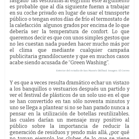
rasgado las vestiduras al esgrimir este argumento
es probable que al día siguiente fueran a trabajar
en su coche privado en lugar de usar el transporte
público o tengan estos días de frío el termostato de
la calefacción algunos grados por encima de lo que
debería ser la temperatura de confort. Lo que
queremos decir es que con unos simples gestos que
no les cuestan nada pueden hacer mucho más por
el clima que mediante cualquier campaña
publicitaria grandilocuente y que en muchos casos
acabe siendo acusada de “Green Washing”.
Exterior del estadio de San Mamés (Bilbao). Imagen: El Correo
Y es que a veces resulta dramático echar un vistazo
a los banquillos o vestuarios después un partido y
ver el festival de plásticos de un solo uso en el que
se han convertido en tan sólo noventa minutos y
uno se llega a plantear si no se han parado nunca a
pensar en la utilización de botellas reutilizables,
las cuales darían un mensaje muy positivo al
público sobre la importancia de reducir la
generación de residuos y yendo más allá, ¿por qué
no toman ejemplo los clubes de lo que se viene