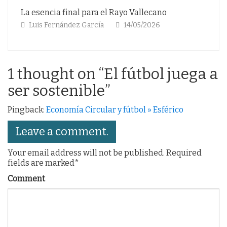
 Vallecano
La Copa del rey del Motherwell
/05/2026
Luis Fernández García
13/03/2026
1 thought on “
El fútbol juega a
ser sostenible
”
Pingback:
Economía Circular y fútbol » Esférico
Leave a comment.
Your email address will not be published. Required
fields are marked*
Comment