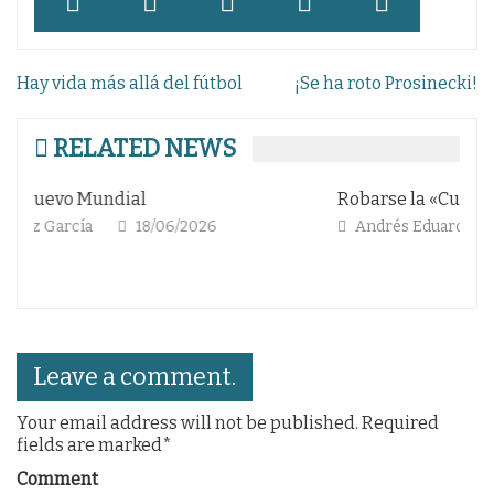
Navegación
Hay vida más allá del fútbol
¡Se ha roto Prosinecki!
de
entradas
RELATED NEWS
Robarse la «Cuauhtemiña»
Di
g
Andrés Eduardo Arrieta Castaño
06/02/2026
Leave a comment.
Your email address will not be published. Required
fields are marked*
Comment