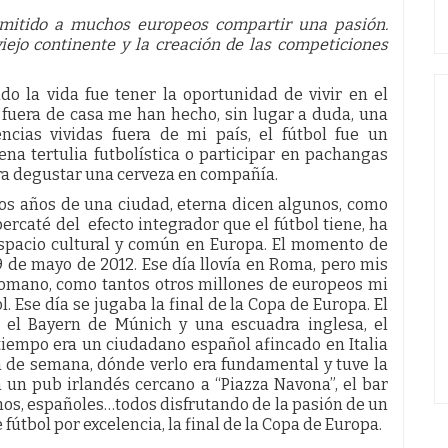
mitido a muchos europeos compartir una pasión.
viejo continente y la creación de las competiciones
o la vida fue tener la oportunidad de vivir en el
s fuera de casa me han hecho, sin lugar a duda, una
ncias vividas fuera de mi país, el fútbol fue un
na tertulia futbolística o participar en pachangas
ara degustar una cerveza en compañía.
dos años de una ciudad, eterna dicen algunos, como
ercaté del efecto integrador que el fútbol tiene, ha
espacio cultural y común en Europa. El momento de
19 de mayo de 2012. Ese día llovía en Roma, pero mis
omano, como tantos otros millones de europeos mi
 Ese día se jugaba la final de la Copa de Europa. El
 el Bayern de Múnich y una escuadra inglesa, el
tiempo era un ciudadano español afincado en Italia
in de semana, dónde verlo era fundamental y tuve la
 un pub irlandés cercano a “Piazza Navona”, el bar
anos, españoles…todos disfrutando de la pasión de un
 fútbol por excelencia, la final de la Copa de Europa.