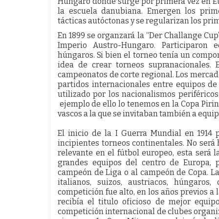
Húngaro dónde surge por primera vez en Eur
la escuela danubiana. Emergen los prime
tácticas autóctonas y se regularizan los prim
En 1899 se organzará la “Der Challange Cup”
Imperio Austro-Hungaro. Participaron eq
húngaros. Si bien el torneo tenía un compo
idea de crear torneos supranacionales. E
campeonatos de corte regional. Los mercado
partidos internacionales entre equipos de 
utilizado por los nacionalismos periféricos
ejemplo de ello lo tenemos en la Copa Piri
vascos a la que se invitaban también a equipo
El inicio de la I Guerra Mundial en 1914
incipientes torneos continentales. No será
relevante en el fútbol europeo, esta será
grandes equipos del centro de Europa, p
campeón de Liga o al campeón de Copa. La
italianos, suizos, austriacos, húngaros
competición fue alto, en los años previos a
recibía el titulo oficioso de mejor equi
competición internacional de clubes organi