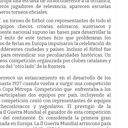
opa una escuela de fútbol diferente a la británica,
ros jugadores de relevancia, aparecen escuelas
eros torneos oficiales.
, un torneo de fútbol con representantes de todo el
uipos checos, croatas, eslovacos, austriacos y
nente nacional supuso las bases para desarrollar la
l éxito de este torneo hizo que proliferaran los
s de ferias en Europa impulsaron la celebración de
diferentes ciudades y países. Incluso el fútbol fue
 para reivindicar sus peculiaridades históricas. Un
neos, competición organizada por clubes catalanes y
s del “otro lado” de la frontera.
 provocó un estancamiento en el desarrollo de los
 hasta 1927 cuando vuelva a surgir una competición
 la Copa Mitropa. Competición que enfrentaba a los
articipaban dos equipos por país, incluyendo al
 competición contó con representantes de equipos
, checoslovacos y yugoslavos. El prestigio de la
 la II Guerra Mundial el ganador de esta competición
po del continente. Es considerada la primera gran
zada en Europa. La II Guerra Mundial arrinconó para