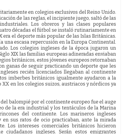
ritariamente en colegios exclusivos del Reino Unido.
icación de las reglas, el incipiente juego, saltó de las
 industriales. Los obreros y las clases populares
atro décadas el fútbol se instaló rutinariamente en
XIX era el deporte más popular de las Islas Británicas.
enía una escasa repercusión en la Europa Continental.
ado. Los colegios ingleses de la época jugaron un
Siglo XIX las familias europeas adineradas enviaban
legios británicos, estos jóvenes europeos retornaban
con ganas de seguir practicando un deporte que les
ngleses recién licenciados llegaban al continente
stos imberbes británicos igualmente ayudaron a la
o XX en los colegios suizos, austriacos y nórdicos ya
 del balompié por el continente europeo fue el auge
o de la era industrial y los tentáculos de la Marina
rincones del continente. Los marineros ingleses
en sus ratos de ocio practicaban, ante la mirada
te. Los intereses comerciales británicos hicieron
e ciudadanos ingleses. Serán estos emigrantes