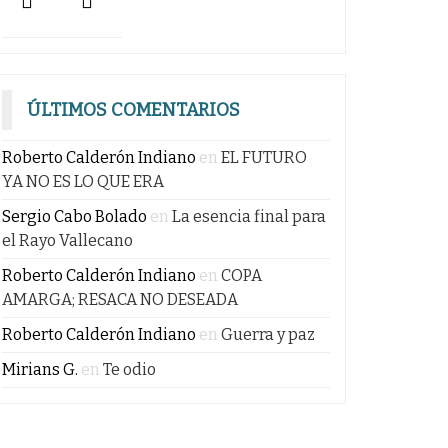
ÚLTIMOS COMENTARIOS
Roberto Calderón Indiano
en
EL FUTURO
YA NO ES LO QUE ERA
Sergio Cabo Bolado
en
La esencia final para
el Rayo Vallecano
Roberto Calderón Indiano
en
COPA
AMARGA; RESACA NO DESEADA
Roberto Calderón Indiano
en
Guerra y paz
Mirians G.
en
Te odio