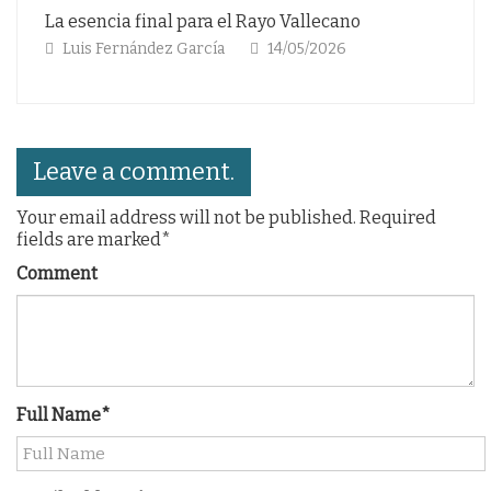
llecano
La Copa del rey del Motherwell
/2026
Luis Fernández García
13/03/2026
Leave a comment.
Your email address will not be published. Required
fields are marked*
Comment
Full Name*