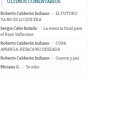
ÚLTIMOS COMENTARIOS
Roberto Calderón Indiano
en
EL FUTURO
YA NO ES LO QUE ERA
Sergio Cabo Bolado
en
La esencia final para
el Rayo Vallecano
Roberto Calderón Indiano
en
COPA
AMARGA; RESACA NO DESEADA
Roberto Calderón Indiano
en
Guerra y paz
Mirians G.
en
Te odio