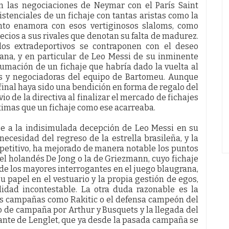
en las negociaciones de Neymar con el París Saint
stenciales de un fichaje con tantas aristas como la
onto enamora con esos vertiginosos slaloms, como
cios a sus rivales que denotan su falta de madurez.
los extradeportivos se contraponen con el deseo
rana, y en particular de Leo Messi de su inminente
sumación de un fichaje que habría dado la vuelta al
as y negociadoras del equipo de Bartomeu. Aunque
 final haya sido una bendición en forma de regalo del
vio de la directiva al finalizar el mercado de fichajes
ximas que un fichaje como ese acarreaba.
ese a la indisimulada decepción de Leo Messi en su
 necesidad del regreso de la estrella brasileña, y la
etitivo, ha mejorado de manera notable los puntos
del holandés De Jong o la de Griezmann, cuyo fichaje
e los mayores interrogantes en el juego blaugrana
,
u papel en el vestuario y la propia gestión de egos,
lidad incontestable. La otra duda razonable es la
as campañas como Rakitic o el defensa campeón del
 de campaña por Arthur y Busquets y la llegada del
tante de Lenglet, que ya desde la pasada campaña se