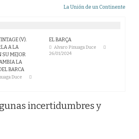
La Unión de un Continente
INTAGE (V).
EL BARÇA
Histori
LA A LA
Venabl
Alvaro Pinuaga Duce
26/01/2024
N SU MEJOR
Barça 
 CAMBIA LA
Alva
08/12/2
DEL BARCA
inuaga Duce
algunas incertidumbres y