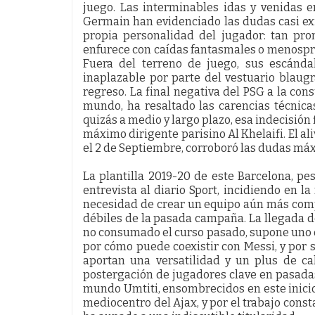
juego. Las interminables idas y venidas 
Germain han evidenciado las dudas casi exi
propia personalidad del jugador: tan pr
enfurece con caídas fantasmales o menospre
Fuera del terreno de juego, sus escánda
inaplazable por parte del vestuario blaug
regreso. La final negativa del PSG a la con
mundo, ha resaltado las carencias técnic
quizás a medio y largo plazo, esa indecisión
máximo dirigente parisino Al Khelaifi. El ali
el 2 de Septiembre, corroboró las dudas má
La plantilla 2019-20 de este Barcelona, p
entrevista al diario Sport, incidiendo en la
necesidad de crear un equipo aún más comp
débiles de la pasada camp
aña. La llegada 
no consumado el curso pasado, supone uno d
por cómo puede coexistir con Messi, y por s
aportan una versatilidad y un plus de ca
postergación de jugadores clave en pasad
mundo Umtiti, ensombrecidos en este inicio
mediocentro del Ajax, y por el trabajo cons