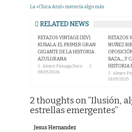
Navegación
La «Chica Azul» merecía algo más
de
entradas
RELATED NEWS
RETAZOS VINTAGE (XIV).
RETAZOS V
KUBALA: EL PRIMER GRAN
NUÑEZ BIR
GIGANTE DE LA HISTORIA
OPOSICIÓ
AZULGRANA
BAZA,,,,,Y
HISTORIA 
Alvaro Pinuaga Duce
08/05/2026
Alvaro P
01/05/2025
2 thoughts on “
Ilusión, 
estrellas emergentes
”
Jesus Hernandez