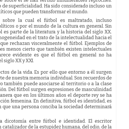
ue sobre él se han vertido innumerables reproches.
 de superficialidad. Ha sido considerado incluso un
íticos que pueden transformar el mundo.
sobre la cual el fútbol es maltratado, incluso
olíticos o por el mundo de la cultura en general. Sin
s parte de la literatura y la historia del siglo XX.
geneidad en el trato de la intelectualidad hacia el
 que rechazan visceralmente el fútbol. Ejemplos de
 es menos cierto que también existen intelectuales
parece evidente es que el fútbol en general no ha
 siglo XX y XXI.
tos de la vida. Es por ello que entorno a él surgen
parte de nuestra memoria individual. Son recuerdos de
o también puede asociarse al territorio o a la clase
igión. Del fútbol surgen expresiones de masculinidad
nera que en los últimos años el deporte rey se ha
ión femenina. En definitiva, fútbol es identidad, es
en que una persona conciba la sociedad determinará
a dicotomía entre fútbol e identidad. El escritor
 catalizador de la estupidez humana, del odio, de la