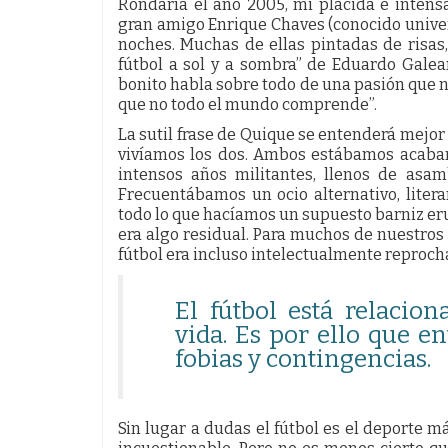
Rondaría el año 2005, mi placida e intensa
gran amigo Enrique Chaves (conocido univ
noches. Muchas de ellas pintadas de risas,
fútbol a sol y a sombra” de Eduardo Galean
bonito habla sobre todo de una pasión que 
que no todo el mundo comprende”.
La sutil frase de Quique se entenderá mejo
vivíamos los dos. Ambos estábamos acaband
intensos años militantes, llenos de asam
Frecuentábamos un ocio alternativo, liter
todo lo que hacíamos un supuesto barniz eru
era algo residual. Para muchos de nuestros
fútbol era incluso intelectualmente reproch
El fútbol está relacio
vida. Es por ello que en
fobias y contingencias.
Sin lugar a dudas el fútbol es el deporte 