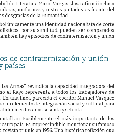
obel de Literatura Mario Vargas Llosa afirmó incluso
banderas, uniformes y rostros pintados es fuente del
es desgracias de la Humanidad.
útbol únicamente una identidad nacionalista de corte
bolísticos, por su similitud, pueden ser comparados
 también hay episodios de confraternización y unión
ios de confraternización y unión
y países.
A las Armas” revindica la capacidad integradora del
eño el Rayo representa a todos los trabajadores de
. En una línea parecida el escritor Manuel Vazquez
o un elemento de integración social y cultural para
ataluña en los años sesenta y setenta.
ontalbán. Posiblemente el más importante de los
nuestro país. Es imprescindible mencionar su famoso
a revista triunfo en 1956. Una histórica reflexión que