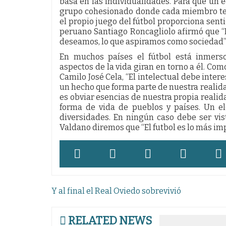
basa en las individualidades. Para que un e
grupo cohesionado donde cada miembro teng
el propio juego del fútbol proporciona senti
peruano Santiago Roncagliolo afirmó que “E
deseamos, lo que aspiramos como sociedad”
En muchos países el fútbol está inmerso
aspectos de la vida giran en torno a él. Co
Camilo José Cela, “El intelectual debe interes
un hecho que forma parte de nuestra realidad
es obviar esencias de nuestra propia realidad
forma de vida de pueblos y países. Un e
diversidades. En ningún caso debe ser vis
Valdano diremos que “El futbol es lo más im
Navegación
Y al final el Real Oviedo sobrevivió
de
entradas
RELATED NEWS