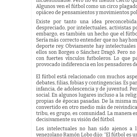
incuestionable. Pero no es menos cierto q
Algunos ven el fútbol como un circo plagado
opiáceo de pensamientos y movimientos pol
Existe por tanto una idea preconcebida 
despreciado, por intelectuales, activistas p
embargo, es también un hecho que el fútbol e
Sería más correcto entender que no hay homo
deporte rey. Obviamente hay intelectuales
ellos son Borges o Sánchez Dragó. Pero no
con fuertes vínculos futboleros. Lo que 
provocado indiferencia en los pensadores del
El fútbol está relacionado con muchos aspec
debates, filias, fobias y contingencias. Es 
infancia, de adolescencia y de juventud. Per
social. En algunos lugares incluso a la rel
propias de épocas pasadas. De la misma ma
convertido en otro medio más de reivindicac
tribu, es grupo, es comunidad. La manera 
decisivamente su visión del fútbol.
Los intelectuales no han sido ajenos a l
venezolano Ramón Lobo dijo: “El fútbol es un