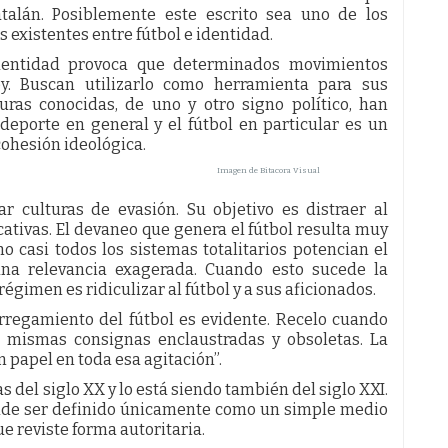
atalán. Posiblemente este escrito sea uno de los
 existentes entre fútbol e identidad.
identidad provoca que determinados movimientos
rey. Buscan utilizarlo como herramienta para sus
uras conocidas, de uno y otro signo político, han
l deporte en general y el fútbol en particular es un
cohesión ideológica.
Imagen de Bitacora Visual
r culturas de evasión. Su objetivo es distraer al
ativas. El devaneo que genera el fútbol resulta muy
o casi todos los sistemas totalitarios potencian el
na relevancia exagerada. Cuando esto sucede la
régimen es ridiculizar al fútbol y a sus aficionados.
orregamiento del fútbol es evidente. Recelo cuando
as mismas consignas enclaustradas y obsoletas. La
 papel en toda esa agitación”.
s del siglo XX y lo está siendo también del siglo XXI.
ude ser definido únicamente como un simple medio
e reviste forma autoritaria.