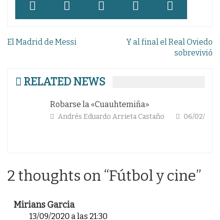
Navegación
El Madrid de Messi
Y al final el Real Oviedo
de
sobrevivió
entradas
RELATED NEWS
Robarse la «Cuauhtemiña»
Di
gu
Andrés Eduardo Arrieta Castaño
06/02/2026
2 thoughts on “
Fútbol y cine
”
Mirians Garcia
13/09/2020 a las 21:30