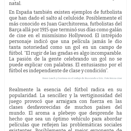
natal.
En España también existen ejemplos de futbolista
que han dado el salto al celuloide. Posiblemente el
más conocido es Juan Garchitorena, futbolistas del
Barça allá por 1915 que terminó sus días como galán
de cine en el mismísimo Hollywood. El intrépido
personaje indicó que una película jamás le dio
tanta notoriedad como un gol en un campo de
fútbol. “El rugir de las gradas es algo incomparable.
La pasión de la gente celebrando un gol no se
puede explicar con palabras. El entusiasmo por el
fútbol es independiente de clase y condición”.
Kean Loach y Cantona en el rodaje de Buscando a Eric. Foto Sensa cine
Realmente la esencia del fútbol radica en su
popularidad. La sencillez y la vertiginosidad del
juego provocó que arraigara con fuerza en las
clases desfavorecidas de muchos países del
mundo. El aroma a plebeyo que desprende ha
hecho que sea un óptimo vehículo para abordar
películas que reflejen las problemáticas sociales
existentes. Posiblemente el mejor exponente de