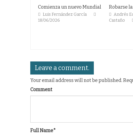
 un nuevo Mundial
Robarse la «Cuauhtemiña»
Didie
que 
rnández García
Andrés Eduardo Arrieta
6
Castaño
06/02/2026
Lui
14/11
Leave a comment.
Your email address will not be published. Req
Comment
Full Name*