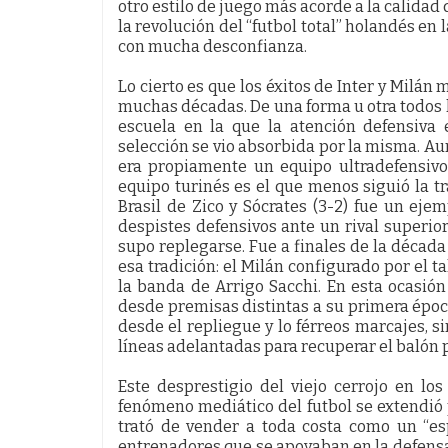
otro estilo de juego más acorde a la calidad 
la revolución del “futbol total” holandés en 
con mucha desconfianza.
Lo cierto es que los éxitos de Inter y Milán
muchas décadas. De una forma u otra todos l
escuela en la que la atención defensiva 
selección se vio absorbida por la misma. A
era propiamente un equipo ultradefensivo 
equipo turinés es el que menos siguió la tra
Brasil de Zico y Sócrates (3-2) fue un ej
despistes defensivos ante un rival superio
supo replegarse. Fue a finales de la década
esa tradición: el Milán configurado por el ta
la banda de Arrigo Sacchi. En esta ocasión
desde premisas distintas a su primera époc
desde el repliegue y lo férreos marcajes, si
líneas adelantadas para recuperar el balón p
Este desprestigio del viejo cerrojo en l
fenómeno mediático del futbol se extendi
trató de vender a toda costa como un “e
entrenadores que se apoyaban en la defensa 