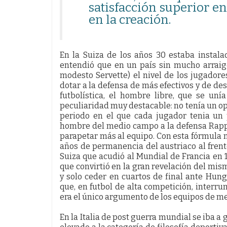
satisfacción superior en
en la creación.
En la Suiza de los años 30 estaba instal
entendió que en un país sin mucho arraigo
modesto Servette) el nivel de los jugador
dotar a la defensa de más efectivos y de desa
futbolística, el hombre libre, que se u
peculiaridad muy destacable: no tenía un o
periodo en el que cada jugador tenia un 
hombre del medio campo a la defensa Rappa
parapetar más al equipo. Con esta fórmula n
años de permanencia del austriaco al frente
Suiza que acudió al Mundial de Francia en 
que convirtió en la gran revelación del mis
y solo ceder en cuartos de final ante Hungrí
que, en futbol de alta competición, interru
era el único argumento de los equipos de m
En la Italia de post guerra mundial se iba a