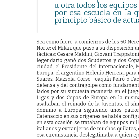
u otra todos los equipos
por esa escuela en la 
principio básico de actu
Sea como fuere, a comienzos de los 60 Ner
Norte; el Milán, que puso a su disposición un
tácticas: Cesare Maldini, Giovani Trappatoni,
legendario ganó dos Scudettos y dos Copa
ciudad, el Presidente del Internacionale,
Europa, el argentino Helenio Herrera, par
Suarez, Mazzola, Corso, Joaquín Peiró o Fac
defensa y del contragolpe como fundamento
lados por su supuesta racanería en el jue
Ligas y dos Copas de Europa en la misma
asaltaban el reinado de la Juventus, el sím
dominio a Europa siguiendo unos patro
Catenaccio en sus orígenes se había config
en esta ocasión se trataban de equipos mil
italianos y extranjeros de muchos quilates
esa circunstancia deslegitimaba a quien e