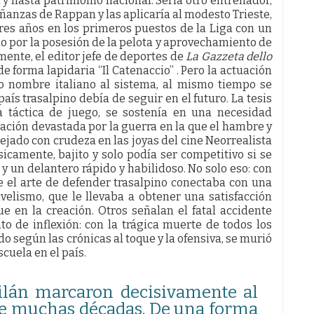
a y hasta patrimonio nacional. Sería otro entrenador,
ñanzas de Rappan y las aplicaría al modesto Trieste,
res años en los primeros puestos de la Liga con un
io por la posesión de la pelota y aprovechamiento de
mente, el editor jefe de deportes de
La Gazzeta dello
de forma lapidaria “Il Catenaccio” . Pero la actuación
o nombre italiano al sistema, al mismo tiempo se
ís trasalpino debía de seguir en el futuro. La tesis
a táctica de juego, se sostenía en una necesidad
nación devastada por la guerra en la que el hambre y
lejado con crudeza en las joyas del cine Neorrealista
ísicamente, bajito y solo podía ser competitivo si se
 un delantero rápido y habilidoso. No solo eso: con
e el arte de defender trasalpino conectaba con una
avelismo, que le llevaba a obtener una satisfacción
ue en la creación. Otros señalan el fatal accidente
o de inflexión: con la trágica muerte de todos los
 según las crónicas al toque y la ofensiva, se murió
cuela en el país.
Milán marcaron decisivamente al
nte muchas décadas. De una forma