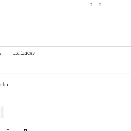
S
ESFÉRICAS
echa