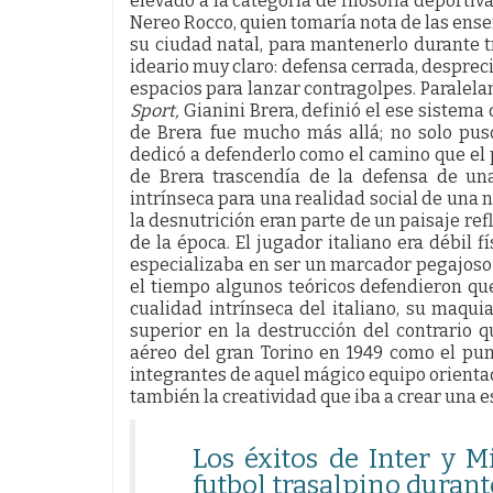
elevado a la categoría de filosofía deportiv
Nereo Rocco, quien tomaría nota de las ense
su ciudad natal, para mantenerlo durante t
ideario muy claro: defensa cerrada, desprec
espacios para lanzar contragolpes. Paralela
Sport,
Gianini Brera, definió el ese sistema 
de Brera fue mucho más allá; no solo pus
dedicó a defenderlo como el camino que el pa
de Brera trascendía de la defensa de un
intrínseca para una realidad social de una 
la desnutrición eran parte de un paisaje ref
de la época. El jugador italiano era débil f
especializaba en ser un marcador pegajoso y
el tiempo algunos teóricos defendieron qu
cualidad intrínseca del italiano, su maqui
superior en la destrucción del contrario q
aéreo del gran Torino en 1949 como el punt
integrantes de aquel mágico equipo orientado
también la creatividad que iba a crear una es
Los éxitos de Inter y 
futbol trasalpino dura