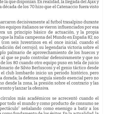
de la que disponían. En realidad, la llegada del Ajax y
la década de los 70 hizo que el Catenaccio fuera visto
 marcaron decisivamente al futbol trasalpino durante
os equipos italianos se vieron influenciados por esa
era un principio básico de actuación, y la propia
unque la Italia campeona del Mundo en España 82, no
(con seis Juventinos en el once inicial, cuando el
dición del cerrojo), su legendaria victoria sobre el
emplo palmario de aprovechamiento de los huecos y
r al que se pudo controlar defensivamente y que no
 de los 80 cuando otro equipo puso en tela de juicio
lonario de Silvio Berlusconi y el genio táctico desde
 el club lombardo inicio un periodo histórico, pero
a dorada; la defensa seguía siendo esencial pero no
no desde la zona, la presión sobre el contrario y las
ronto y lanzar la ofensiva.
os círculos más académicos se acrecentó cuando el
ó por todo el mundo y como producto de consumo se
spectáculo” señalando como enemigo a batir a los
como fundamento de los éxitos. En la actualidad, la