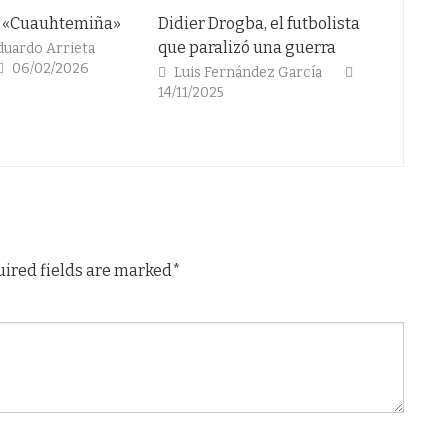
r Drogba, el futbolista
DAVID PEACE: EL CRONISTA
L
paralizó una guerra
AMARGO DEL FÚTBOL DE
LAS ISLAS
s Fernández García
/2025
3
Alvaro Pinuaga Duce
07/11/2025
uired fields are marked*