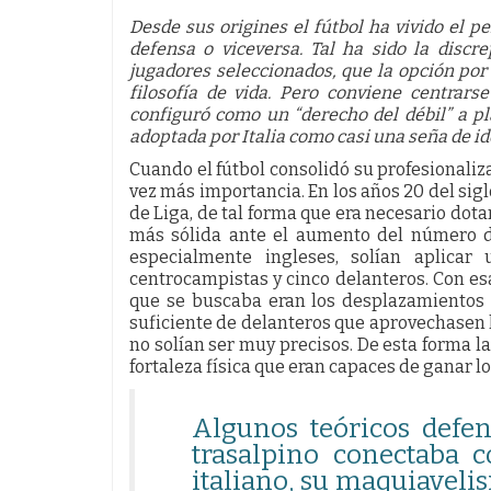
Desde sus origines el fútbol ha vivido el 
defensa o viceversa. Tal ha sido la discr
jugadores seleccionados, que la opción por
filosofía de vida. Pero conviene centrar
configuró como un “derecho del débil” a pl
adoptada por Italia como casi una seña de id
Cuando el fútbol consolidó su profesionaliz
vez más importancia. En los años 20 del si
de Liga, de tal forma que era necesario dot
más sólida ante el aumento del número de
especialmente ingleses, solían aplicar 
centrocampistas y cinco delanteros. Con esa
que se buscaba eran los desplazamientos
suficiente de delanteros que aprovechasen
no solían ser muy precisos. De esta forma l
fortaleza física que eran capaces de ganar l
Algunos teóricos defen
trasalpino conectaba c
italiano, su maquiaveli