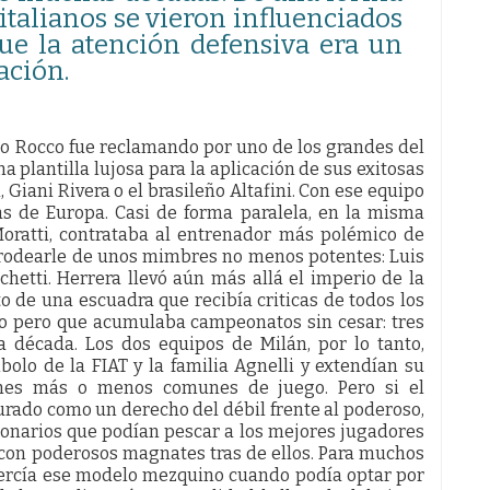
 italianos se vieron influenciados
que la atención defensiva era un
ación.
eo Rocco fue reclamando por uno de los grandes del
a plantilla lujosa para la aplicación de sus exitosas
 Giani Rivera o el brasileño Altafini. Con ese equipo
s de Europa. Casi de forma paralela, en la misma
 Moratti, contrataba al entrenador más polémico de
a rodearle de unos mimbres no menos potentes: Luis
chetti. Herrera llevó aún más allá el imperio de la
 de una escuadra que recibía criticas de todos los
go pero que acumulaba campeonatos sin cesar: tres
 década. Los dos equipos de Milán, por lo tanto,
bolo de la FIAT y la familia Agnelli y extendían su
nes más o menos comunes de juego. Pero si el
urado como un derecho del débil frente al poderoso,
lonarios que podían pescar a los mejores jugadores
, con poderosos magnates tras de ellos. Para muchos
jercía ese modelo mezquino cuando podía optar por