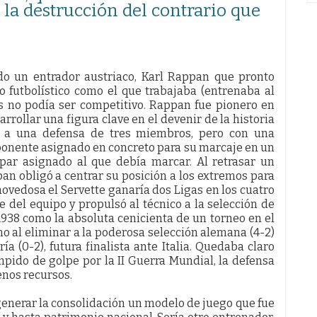
 la destrucción del contrario que
ado un entrador austriaco, Karl Rappan que pronto
 futbolístico como el que trabajaba (entrenaba al
es no podía ser competitivo. Rappan fue pionero en
rrollar una figura clave en el devenir de la historia
nía a una defensa de tres miembros, pero con una
ponente asignado en concreto para su marcaje en un
par asignado al que debía marcar. Al retrasar un
n obligó a centrar su posición a los extremos para
ovedosa el Servette ganaría dos Ligas en los cuatro
 del equipo y propulsó al técnico a la selección de
1938 como la absoluta cenicienta de un torneo en el
mo al eliminar a la poderosa selección alemana (4-2)
a (0-2), futura finalista ante Italia. Quedaba claro
mpido de golpe por la II Guerra Mundial, la defensa
enos recursos.
 generar la consolidación un modelo de juego que fue