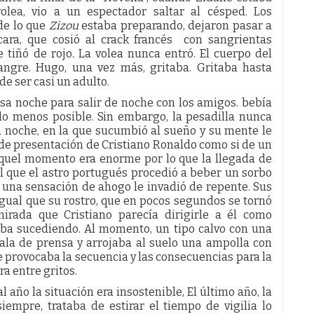
lea, vio a un espectador saltar al césped. Los
 de lo que
Zizou
estaba preparando, dejaron pasar a
cara, que cosió al crack francés con sangrientas
 tiñó de rojo. La volea nunca entró. El cuerpo del
angre. Hugo, una vez más, gritaba. Gritaba hasta
de ser casi un adulto.
a noche para salir de noche con los amigos. bebía
lo menos posible. Sin embargo, la pesadilla nunca
a noche, en la que sucumbió al sueño y su mente le
 de presentación de Cristiano Ronaldo como si de un
 aquel momento era enorme por lo que la llegada de
l que el astro portugués procedió a beber un sorbo
, una sensación de ahogo le invadió de repente. Sus
igual que su rostro, que en pocos segundos se tornó
irada que Cristiano parecía dirigirle a él como
taba sucediendo. Al momento, un tipo calvo con una
 sala de prensa y arrojaba al suelo una ampolla con
 provocaba la secuencia y las consecuencias para la
ra entre gritos.
 año la situación era insostenible, El último año, la
iempre, trataba de estirar el tiempo de vigilia lo