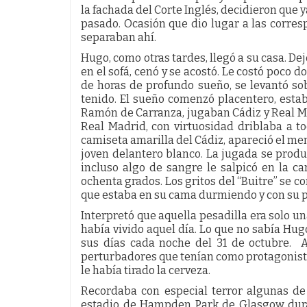
la fachada del Corte Inglés, decidieron que y
pasado. Ocasión que dio lugar a las corres
separaban ahí.
Hugo, como otras tardes, llegó a su casa. De
en el sofá, cenó y se acostó. Le costó poco 
de horas de profundo sueño, se levantó sob
tenido. El sueño comenzó placentero, estab
Ramón de Carranza, jugaban Cádiz y Real Ma
Real Madrid, con virtuosidad driblaba a to
camiseta amarilla del Cádiz, apareció el men
joven delantero blanco. La jugada se produjo
incluso algo de sangre le salpicó en la car
ochenta grados. Los gritos del “Buitre” se c
que estaba en su cama durmiendo y con su pa
Interpretó que aquella pesadilla era solo u
había vivido aquel día. Lo que no sabía Hugo
sus días cada noche del 31 de octubre. A
perturbadores que tenían como protagonista
le había tirado la cerveza.
Recordaba con especial terror algunas d
estadio de Hampden Park de Glasgow duran