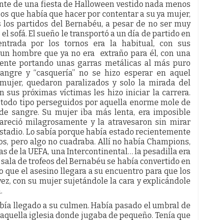
nte de una fiesta de Halloween vestido nada menos
zos que había que hacer por contentar a su ya mujer,
los partidos del Bernabéu, a pesar de no ser muy
l sofá. El sueño le transportó a un día de partido en
ntrada por los tornos era la habitual, con sus
, un hombre que ya no era extraño para él, con una
a gente portando unas garras metálicas al más puro
sangre y “casquería” no se hizo esperar en aquel
u mujer, quedaron paralizados y solo la mirada del
sus próximas víctimas les hizo iniciar la carrera.
e todo tipo perseguidos por aquella enorme mole de
de sangre. Su mujer iba más lenta, era imposible
pareció milagrosamente y la atravesaron sin mirar
 estadio. Lo sabía porque había estado recientemente
s, pero algo no cuadraba. Allí no había Champions,
pas de la UEFA, una Intercontinental… la pesadilla era
a sala de trofeos del Bernabéu se había convertido en
io que el asesino llegara a su encuentro para que los
 vez, con su mujer sujetándole la cara y explicándole
.
abía llegado a su culmen. Había pasado el umbral de
a aquella iglesia donde jugaba de pequeño. Tenía que