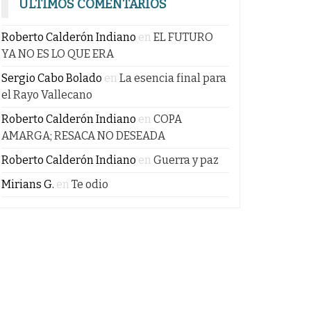
ÚLTIMOS COMENTARIOS
Roberto Calderón Indiano
en
EL FUTURO
YA NO ES LO QUE ERA
Sergio Cabo Bolado
en
La esencia final para
el Rayo Vallecano
Roberto Calderón Indiano
en
COPA
AMARGA; RESACA NO DESEADA
Roberto Calderón Indiano
en
Guerra y paz
Mirians G.
en
Te odio