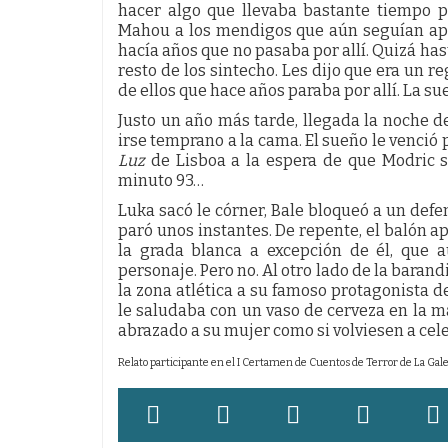
hacer algo que llevaba bastante tiempo p
Mahou a los mendigos que aún seguían apos
hacía años que no pasaba por allí. Quizá has
resto de los sintecho. Les dijo que era un re
de ellos que hace años paraba por allí. La s
Justo un año más tarde, llegada la noche de
irse temprano a la cama. El sueño le venció 
Luz
de Lisboa a la espera de que Modric s
minuto 93…
Luka sacó le córner, Bale bloqueó a un defe
paró unos instantes. De repente, el balón ap
la grada blanca a excepción de él, que 
personaje. Pero no. Al otro lado de la barand
la zona atlética a su famoso protagonista de
le saludaba con un vaso de cerveza en la ma
abrazado a su mujer como si volviesen a cele
Relato participante en el I Certamen de Cuentos de Terror de La Gal