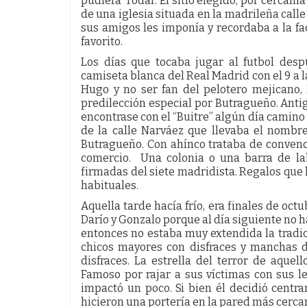
pudiera rodar. El sitio elegido, por cercanía
de una iglesia situada en la madrileña calle 
sus amigos les imponía y recordaba a la f
favorito.
Los días que tocaba jugar al futbol des
camiseta blanca del Real Madrid con el 9 a 
Hugo y no ser fan del pelotero mejicano,
predilección especial por Butragueño. Anti
encontrase con el “Buitre” algún día camino 
de la calle Narváez que llevaba el nombr
Butragueño. Con ahínco trataba de conven
comercio. Una colonia o una barra de la
firmadas del siete madridista. Regalos que 
habituales.
Aquella tarde hacía frío, era finales de oct
Darío y Gonzalo porque al día siguiente no ha
entonces no estaba muy extendida la tradi
chicos mayores con disfraces y manchas d
disfraces. La estrella del terror de aque
Famoso por rajar a sus víctimas con sus le
impactó un poco. Si bien él decidió centra
hicieron una portería en la pared más cercana