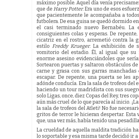
máximo posible. Aquel día venía precisame
que de
Harry Potter
. Era uno de esos esfuer
que pacientemente le acompañaba a todos 
futbolera. De esa guisa se quedó dormido en e
el casi terminado nuevo Bernabéu. La e
consiguientes colas y esperas. De repente
cicatriz en el rostro, arremetió contra l
estilo
Freddy Krueger
. La exhibición de 
vomitorio del estadio. Él, al igual que s
enorme asesino evidenciándoles que serían 
Sortearon puertas y saltaron obstáculos d
carne y grasa con sus garras manchadas 
escapar. De repente, una puerta se les a
adónde conducía. Era la sala de trofeos del
haciendo un tour madridista con sus suegro
solo Ligas, once, diez Copas del Rey, tres co
aún más cruel de lo que parecía al inicio. ¡L
la sala de trofeos del Atleti! No fue necesar
gritos de terror le hicieran despertar. Esta
que, una vez más, había tenido una pesadilla
La crueldad de aquella maldita tradición h
lo soportable y esa misma tarde decidió ir 