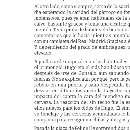
Al otro lado, como siempre, cerca de la sacr
día esperando la caridad del párroco en fo
inofensivos, pues ya eran habituales de la 
calvo, bastante grueso y tenía una cicatriz 
mentón. Tenía pinta de haber sido boxeador y 
comentarios que le hacía mientras apuraba
con su camiseta del Real Madrid. Gracias a é
Y dependiendo del grado de embriaguez, t
elevado.
Aquella tarde empezó como las habituales. D
el primer gol. Hugo era el más habilidoso y 
después de irse de Gonzalo, aun sabiendo qu
fuerzas. No se explica aun por qué, pero la p
rebotó en una puerta y salió despedida h
desviar en última instancia la trayectoria 
impactó del contra la cara del mendigo m
cerveza. La reacción del sin techo fue la e
ellos nuevos para los oídos de Hugo. El s
su tonelaje y las cervezas acumuladas le h
compañía para recoger mochilas y abrigos y s
Pasada la plaza de Felipe II y sorprendidos 