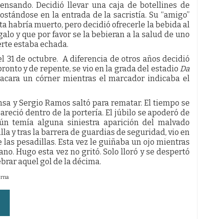
ensando. Decidió llevar una caja de botellines de
tándose en la entrada de la sacristía. Su “amigo”
ta habría muerto, pero decidió ofrecerle la bebida al
galo y que por favor se la bebieran a la salud de uno
uerte estaba echada.
l 31 de octubre. A diferencia de otros años decidió
pronto y de repente, se vio en la grada del estadio
Da
acara un córner mientras el marcador indicaba el
nsa y Sergio Ramos saltó para rematar. El tiempo se
areció dentro de la portería. El júbilo se apoderó de
aún temía alguna siniestra aparición del malvado
illa y tras la barrera de guardias de seguridad, vio en
 las pesadillas. Esta vez le guiñaba un ojo mientras
no. Hugo esta vez no gritó. Solo lloró y se despertó
brar aquel gol de la décima.
erna