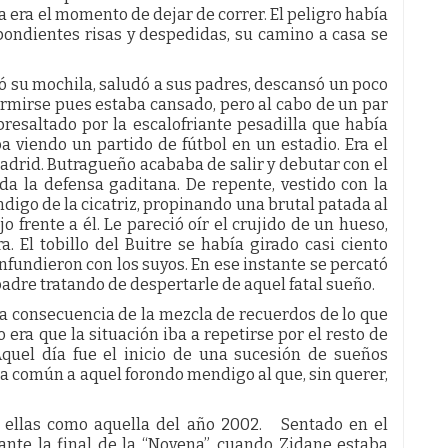
a era el momento de dejar de correr. El peligro había
pondientes risas y despedidas, su camino a casa se
jó su mochila, saludó a sus padres, descansó un poco
dormirse pues estaba cansado, pero al cabo de un par
resaltado por la escalofriante pesadilla que había
a viendo un partido de fútbol en un estadio. Era el
drid. Butragueño acababa de salir y debutar con el
da la defensa gaditana. De repente, vestido con la
digo de la cicatriz, propinando una brutal patada al
 frente a él. Le pareció oír el crujido de un hueso,
a. El tobillo del Buitre se había girado casi ciento
onfundieron con los suyos. En ese instante se percató
dre tratando de despertarle de aquel fatal sueño.
na consecuencia de la mezcla de recuerdos de lo que
 era que la situación iba a repetirse por el resto de
quel día fue el inicio de una sucesión de sueños
 común a aquel forondo mendigo al que, sin querer,
e ellas como aquella del año 2002. Sentado en el
te la final de la “Novena”, cuando Zidane estaba