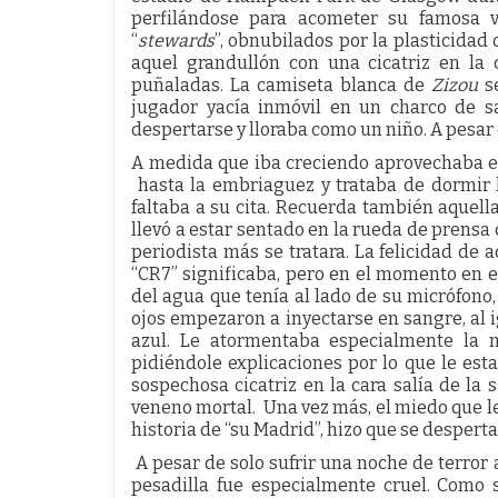
perfilándose para acometer su famosa vo
“
stewards
”, obnubilados por la plasticidad
aquel grandullón con una cicatriz en la 
puñaladas. La camiseta blanca de
Zizou
se
jugador yacía inmóvil en un charco de s
despertarse y lloraba como un niño. A pesar 
A medida que iba creciendo aprovechaba es
hasta la embriaguez y trataba de dormir 
faltaba a su cita. Recuerda también aquell
llevó a estar sentado en la rueda de prensa
periodista más se tratara. La felicidad de
“CR7” significaba, pero en el momento en e
del agua que tenía al lado de su micrófono
ojos empezaron a inyectarse en sangre, al 
azul. Le atormentaba especialmente la m
pidiéndole explicaciones por lo que le es
sospechosa cicatriz en la cara salía de la
veneno mortal. Una vez más, el miedo que le
historia de “su Madrid”, hizo que se desperta
A pesar de solo sufrir una noche de terror al
pesadilla fue especialmente cruel. Como s