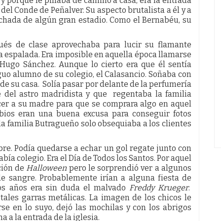
 y porque le pillaba de camino a casa, era la entrada
del Conde de Peñalver. Su aspecto brutalista a él y a
achada de algún gran estadio. Como el Bernabéu, su
pués de clase aprovechaba para lucir su flamante
la espalada. Era imposible en aquella época llamarse
 Hugo Sánchez. Aunque lo cierto era que él sentía
guo alumno de su colegio, el Calasancio. Soñaba con
de su casa. Solía pasar por delante de la perfumería
e del astro madridista y que regentaba la familia
cer a su madre para que se comprara algo en aquel
bios eran una buena excusa para conseguir fotos
la familia Butragueño solo obsequiaba a los clientes
ubre. Podía quedarse a echar un gol regate junto con
bía colegio. Era el Día de Todos los Santos. Por aquel
ción de
Halloween
pero le sorprendió ver a algunos
e sangre. Probablemente irían a alguna fiesta de
llos años era sin duda el malvado
Freddy Krueger
.
tales garras metálicas. La imagen de los chicos le
rse en lo suyo, dejó las mochilas y con los abrigos
 a la entrada de la iglesia.