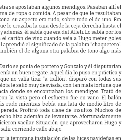
istía se apostaban algunos mendigos. Pasaban allí el
rma de ropa o comida. A pesar de que le resultaban
zona, su aspecto era rudo, sobre todo el de uno. Era
que le cruzaba la cara desde la ceja derecha hasta el
además, él sabía que era del Atleti. Lo sabía por los
 el cartón de vino cuando veía a Hugo meter goles
l aprendió el significado de la palabra “chaquetero”.
ambién el de alguna otra palabra de tono algo más
arío se ponía de portero y Gonzalo y él disputarían
tenía un buen regate. Aquel día lo puso en práctica y
e no valía tirar “a trallón”, disparó con todas sus
elota le salió muy desviada, con tan mala fortuna que
acia donde se encontraban los mendigos. Trató de
con la vista pero el esfuerzo fue en vano. El balón
ás rudo mientras bebía una lata de medio litro de
sperada. Profirió toda clase de insultos. Muchos de
intecho hizo ademán de levantarse. Afortunadamente
icieron vacilar. Situación que aprovecharon Hugo y
alir corriendo calle abajo.
por la temprana instalación de las luces navideñas en