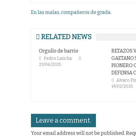
Navegación
En las malas, compañeros de grada.
de
entradas
RELATED NEWS
Orgullo de barrio
RETAZOS VINTAGE (II).
GAETANO SCIREA, EL
Pedro Lancha
23/06/2025
PIONERO OLVIDADO DE 
DEFENSA CON CLASE
Alvaro Pinuaga Duce
14/02/2025
Leave a comment.
Your email address will not be published. Req