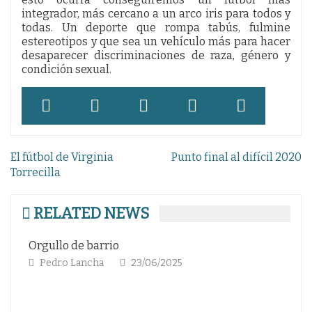
integrador, más cercano a un arco iris para todos y
todas. Un deporte que rompa tabús, fulmine
estereotipos y que sea un vehículo más para hacer
desaparecer discriminaciones de raza, género y
condición sexual.
Navegación
El fútbol de Virginia
Punto final al difícil 2020
de
Torrecilla
entradas
RELATED NEWS
RETAZOS VINTAGE (II). GAETANO SCIREA, 
PIONERO OLVIDADO DE LA DEFENSA CON
Alvaro Pinuaga Duce
14/02/2025