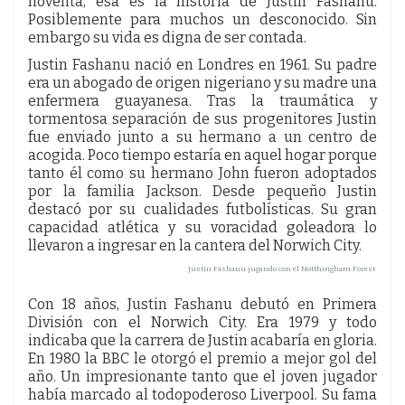
noventa, esa es la historia de Justin Fashanu.
Posiblemente para muchos un desconocido. Sin
embargo su vida es digna de ser contada.
Justin Fashanu nació en Londres en 1961. Su padre
era un abogado de origen nigeriano y su madre una
enfermera guayanesa. Tras la traumática y
tormentosa separación de sus progenitores Justin
fue enviado junto a su hermano a un centro de
acogida. Poco tiempo estaría en aquel hogar porque
tanto él como su hermano John fueron adoptados
por la familia Jackson. Desde pequeño Justin
destacó por su cualidades futbolísticas. Su gran
capacidad atlética y su voracidad goleadora lo
llevaron a ingresar en la cantera del Norwich City.
Justin Fashanu jugando con el Notthingham Forest
Con 18 años, Justin Fashanu debutó en Primera
División con el Norwich City. Era 1979 y todo
indicaba que la carrera de Justin acabaría en gloria.
En 1980 la BBC le otorgó el premio a mejor gol del
año. Un impresionante tanto que el joven jugador
había marcado al todopoderoso Liverpool. Su fama