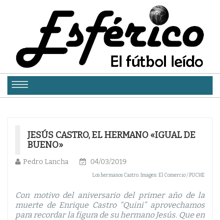
JESÚS CASTRO, EL HERMANO «IGUAL DE
BUENO»
Pedro Lancha
04/03/2019
Los hermanos Castro. Imagen: El Comercio / PUCHE
Con motivo del aniversario del primer año de la
muerte de Enrique Castro “Quini” aprovechamos
para recordar la figura de su hermano Jesús. Que en