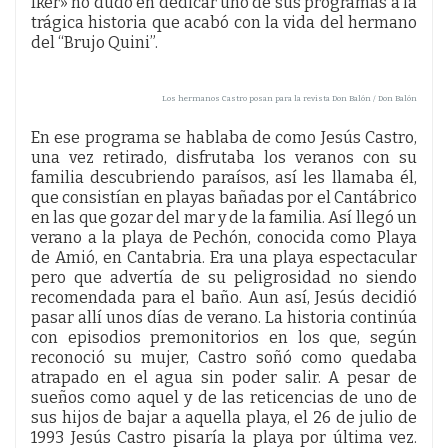
Iker» no dudó en dedicar uno de sus programas a la
trágica historia que acabó con la vida del hermano
del “Brujo Quini”.
Los hermanos Castro posan para la revista Don Balón / Don Balón
En ese programa se hablaba de como Jesús Castro,
una vez retirado, disfrutaba los veranos con su
familia descubriendo paraísos, así les llamaba él,
que consistían en playas bañadas por el Cantábrico
en las que gozar del mar y de la familia. Así llegó un
verano a la playa de Pechón, conocida como Playa
de Amió, en Cantabria. Era una playa espectacular
pero que advertía de su peligrosidad no siendo
recomendada para el baño. Aun así, Jesús decidió
pasar allí unos días de verano. La historia continúa
con episodios premonitorios en los que, según
reconoció su mujer, Castro soñó como quedaba
atrapado en el agua sin poder salir. A pesar de
sueños como aquel y de las reticencias de uno de
sus hijos de bajar a aquella playa, el 26 de julio de
1993 Jesús Castro pisaría la playa por última vez.