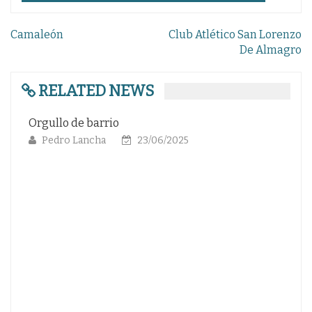
Navegación
Camaleón
Club Atlético San Lorenzo
de
De Almagro
entradas
RELATED NEWS
 barrio
RETAZOS VINTAGE (
PIONERO OLVIDAD
ancha
23/06/2025
Alvaro Pinuaga D