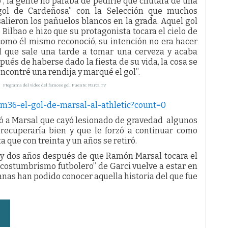
, la gente no paraba de pedirle que chutara de una
gol de Cardeñosa” con la Selección que muchos
salieron los pañuelos blancos en la grada. Aquel gol
 Bilbao e hizo que su protagonista tocara el cielo de
 como él mismo reconoció, su intención no era hacer
l que sale una tarde a tomar una cerveza y acaba
pués de haberse dado la fiesta de su vida, la cosa se
contré una rendija y marqué el gol”.
Ftograma del video del famoso gol. Fuente: Marca TV
pm36-el-gol-de-marsal-al-athletic?count=0
ó a Marsal que cayó lesionado de gravedad algunos
recuperaría bien y que le forzó a continuar como
que con treinta y un años se retiró.
a y dos años después de que Ramón Marsal tocara el
“costumbrismo futbolero” de Garci vuelve a estar en
anas han podido conocer aquella historia del que fue