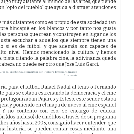
algo muy distante al mundo de las artes, que tiende
un “opio del pueblo” que ayuda a distraer atenciones
z más distantes como es propio de esta sociedad tan
pre hincapié en los blancos y por tanto nos gusta
 las personas que crean y construyen en lugar de los
s gusta escuchar a aquellos que siempre tienen una
odo si es de futbol, y que además son capaces de
 alto nivel. Hemos mencionado la cultura y hemos
pista citando la palabra cine, la adivinanza queda
 cabeza no puede ser otro que Jose Luis Garci.
quipo del Sporting que inmortalizó en «Volver a Empezar». Imagen
Cinemania
ría para el futbol, Rafael Nadal al tenis o Fernando
te país se estaba estrenando la democracia y el cine
protagonizaban Pajares y Esteso, este señor estaba
jera y poniendo en el mapa de nuevo al cine español
 Y no contento con eso, se encargó de educar
 (dos incluso) de cinéfilos a través de su programa
e diez años hasta 2005, consiguió hacer entender que
ena historia, se pueden contar cosas mediante una