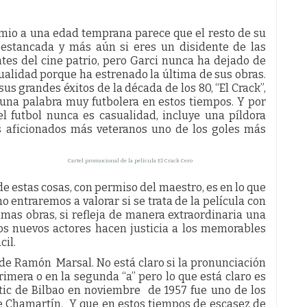
mio a una edad temprana parece que el resto de su
 estancada y más aún si eres un disidente de las
tes del cine patrio, pero Garci nunca ha dejado de
tualidad porque ha estrenado la última de sus obras.
us grandes éxitos de la década de los 80, “El Crack”,
 una palabra muy futbolera en estos tiempos. Y por
el futbol nunca es casualidad, incluye una píldora
s aficionados más veteranos uno de los goles más
Cartel promocional de la película El Crack Cero
e estas cosas, con permiso del maestro, es en lo que
o entraremos a valorar si se trata de la película con
imas obras, si refleja de manera extraordinaria una
los nuevos actores hacen justicia a los memorables
cil.
 de Ramón Marsal. No está claro si la pronunciación
primera o en la segunda “a” pero lo que está claro es
tic de Bilbao en noviembre de 1957 fue uno de los
e Chamartín. Y que en estos tiempos de escasez de