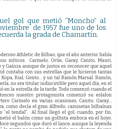
quel gol que metió “Moncho” al
noviembre de 1957 fue uno de los
ecuerda la grada de Chamartín.
deroso Athletic de Bilbao, que el año anterior había
sus míticos Carmelo, Orúe, Garay, Canito, Mauri,
e y Gaínza aunque de justos es reconocer que aquel
rid contaba con sus estrellas que le hicieron tantas
 Kopa, Rial, Gento… y un tal Ramón Marsal. Ramón,
ía, no era titular indiscutible pero aquel día, en el
tió en la estrella de la tarde. Todo comenzó cuando el
entonces nuestro protagonista comenzó su eslalon
ortero Carmelo en varias ocasiones, Canito, Garay…
a, como decía el gran Alfredo, camisetas bilbaínas
“el tendal”. Al final llegó el gol, cuando, por fin,
metió el balón como un golfista emboca en el hoyo.
 doce segundos que duró el lance, aunque la leyenda