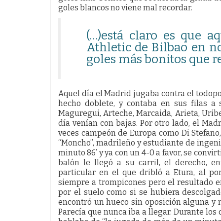
goles blancos no viene mal recordar.
(…)está claro es que a
Athletic de Bilbao en 
goles más bonitos que r
Aquel día el Madrid jugaba contra el todopo
hecho doblete, y contaba en sus filas a 
Maguregui, Arteche, Marcaida, Arieta, Urib
día venían con bajas. Por otro lado, el Mad
veces campeón de Europa como Di Stefano,
“Moncho”, madrileño y estudiante de ingenier
minuto 86’ y ya con un 4-0 a favor, se convir
balón le llegó a su carril, el derecho, 
particular en el que dribló a Etura, al p
siempre a trompicones pero el resultado er
por el suelo como si se hubiera descolgado 
encontró un hueco sin oposición alguna y 
Parecía que nunca iba a llegar. Durante los