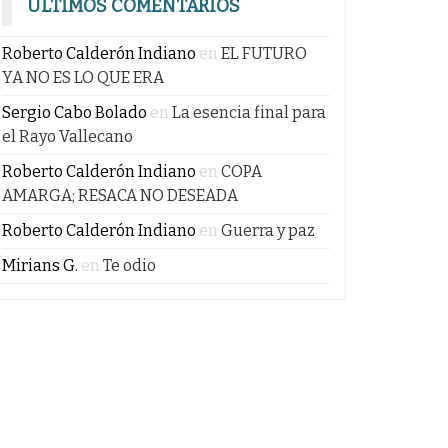
ÚLTIMOS COMENTARIOS
Roberto Calderón Indiano
en
EL FUTURO
YA NO ES LO QUE ERA
Sergio Cabo Bolado
en
La esencia final para
el Rayo Vallecano
Roberto Calderón Indiano
en
COPA
AMARGA; RESACA NO DESEADA
Roberto Calderón Indiano
en
Guerra y paz
Mirians G.
en
Te odio