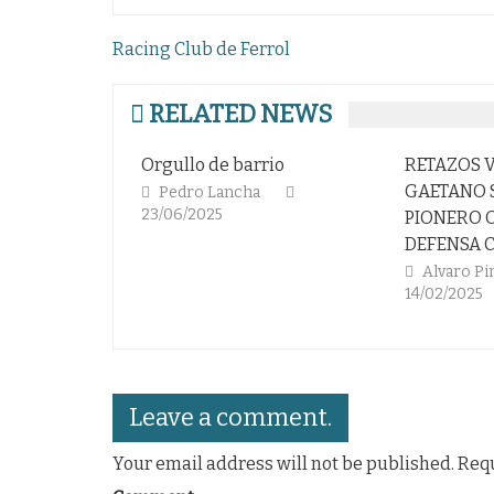
Navegación
Racing Club de Ferrol
de
entradas
RELATED NEWS
Orgullo de barrio
RETAZOS VINTAGE (II).
GAETANO SCIREA, EL
Pedro Lancha
23/06/2025
PIONERO OLVIDADO DE L
DEFENSA CON CLASE
Alvaro Pinuaga Duce
14/02/2025
Leave a comment.
Your email address will not be published. Req