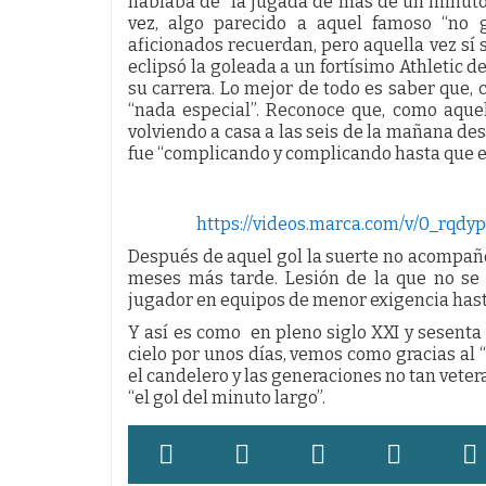
hablaba de “la jugada de más de un minuto”
vez, algo parecido a aquel famoso “no 
aficionados recuerdan, pero aquella vez sí 
eclipsó la goleada a un fortísimo Athletic de
su carrera. Lo mejor de todo es saber que,
“nada especial”. Reconoce que, como aque
volviendo a casa a las seis de la mañana des
fue “complicando y complicando hasta que en
https://videos.marca.com/v/0_rqdy
Después de aquel gol la suerte no acompañ
meses más tarde. Lesión de la que no se 
jugador en equipos de menor exigencia hasta 
Y así es como en pleno siglo XXI y sesent
cielo por unos días, vemos como gracias al 
el candelero y las generaciones no tan veter
“el gol del minuto largo”.