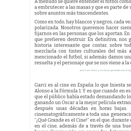
A menudo se quiere entender el futbol como 
a embrutecer a las masas y que es parte de 
sobre asuntos más trascendentes.
Como en todo, hay blancos y negros, cada ve
polarizada. Nosotros queremos hacer siem
fijarnos en las personas que los aportan. En
que prefieren destruir. En definitiva, no
historia interesante que contar, sobre t
mezclarla con tintes culturales del más
mencionado el futbol, si además damos una 
resuelta y el personaje que se nos viene a la
Jose Luis Garci y su Oscar posando con el e
Garci es al cine en España lo que Iniesta se
Alonso a la Fórmula 1. Y es que cuando en es
que el público había estado demandando lo 
ganando un Oscar a la mejor película extran
después unas décadas en horas bajas.
cinematográficamente a toda una generación
“¡Qué Grande es el Cine!” en el que, durant
en el cine, además de a través de una bu