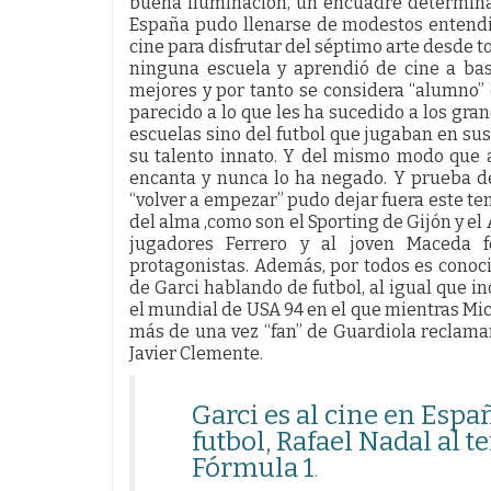
buena iluminación, un encuadre determina
España pudo llenarse de modestos entendid
cine para disfrutar del séptimo arte desde t
ninguna escuela y aprendió de cine a bas
mejores y por tanto se considera “alumno
parecido a lo que les ha sucedido a los gra
escuelas sino del futbol que jugaban en sus 
su talento innato. Y del mismo modo que ap
encanta y nunca lo ha negado. Y prueba de 
“volver a empezar” pudo dejar fuera este t
del alma ,como son el Sporting de Gijón y el
jugadores Ferrero y al joven Maceda 
protagonistas. Además, por todos es conoci
de Garci hablando de futbol, al igual que i
el mundial de USA 94 en el que mientras Mich
más de una vez “fan” de Guardiola reclama
Javier Clemente.
Garci es al cine en Españ
futbol, Rafael Nadal al 
Fórmula 1
.