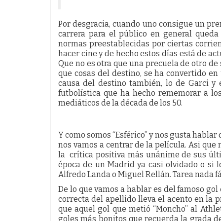
Por desgracia, cuando uno consigue un pre
carrera para el público en general queda
normas preestablecidas por ciertas corrien
hacer cine y de hecho estos días está de ac
Que no es otra que una precuela de otro de s
que cosas del destino, se ha convertido en
causa del destino también, lo de Garci y 
futbolística que ha hecho rememorar a lo
mediáticos de la década de los 50.
Y como somos “Esférico” y nos gusta hablar d
nos vamos a centrar de la película. Asi que n
la crítica positiva más unánime de sus últ
época de un Madrid ya casi olvidado o si 
Alfredo Landa o Miguel Rellán. Tarea nada fá
De lo que vamos a hablar es del famoso gol
correcta del apellido lleva el acento en la 
que aquel gol que metió “Moncho” al Athle
goles más bonitos que recuerda la grada d