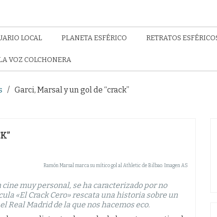
UARIO LOCAL
PLANETA ESFÉRICO
RETRATOS ESFÉRICO
LA VOZ COLCHONERA
s
Garci, Marsal y un gol de “crack”
CK”
Ramón Marsal marca su mítico gol al Athletic de Bilbao. Imagen AS
 cine muy personal, se ha caracterizado por no
lícula «El Crack Cero» rescata una historia sobre un
el Real Madrid de la que nos hacemos eco.