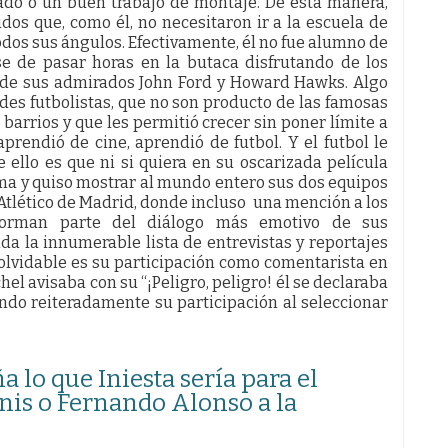
do o un buen trabajo de montaje. De esta manera,
os que, como él, no necesitaron ir a la escuela de
odos sus ángulos. Efectivamente, él no fue alumno de
e de pasar horas en la butaca disfrutando de los
” de sus admirados John Ford y Howard Hawks. Algo
ndes futbolistas, que no son producto de las famosas
barrios y que les permitió crecer sin poner límite a
rendió de cine, aprendió de futbol. Y el futbol le
ello es que ni si quiera en su oscarizada película
ema y quiso mostrar al mundo entero sus dos equipos
 Atlético de Madrid, donde incluso una mención a los
forman parte del diálogo más emotivo de sus
da la innumerable lista de entrevistas y reportajes
nolvidable es su participación como comentarista en
el avisaba con su “¡Peligro, peligro! él se declaraba
ndo reiteradamente su participación al seleccionar
a lo que Iniesta sería para el
tenis o Fernando Alonso a la