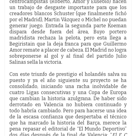
centrocampistas (Roberto, Amor y Eusebio) hacen
un trabajo de desgaste importante para que los
creadores blancos Schuster (que finalmente fichó
por el Madrid), Martin Vázquez o Michel no puedan
generar juego. Entrada la segunda parte Koeman
dispara desde fuera del área, Buyo portero
madridista rechaza la pelota, pero esta llega a
Begiristain que la deja franca para que Guillermo
Amor remate a placer de cabeza. El Madrid no logra
sobreponerse al gol y al final del partido Julio
Salinas sella la victoria.
Con este triunfo de prestigio el holandés salva su
puesto y ya el año siguiente su proyecto se ha
consolidado, iniciando una racha inolvidable de
cuatro Ligas consecutivas y una Copa de Europa
que cambian la historia azulgrana. De haber sido
derrotado en Valencia no hubiera continuado y
todo habría cambiado. Pero para hacerse una idea
de la escasa confianza que despertaba el técnico
que ha marcado la historia del Barça, merece la
pena repasar el editorial de “El Mundo Deportivo”
dos días después de la final de Valencia: “
El F. C