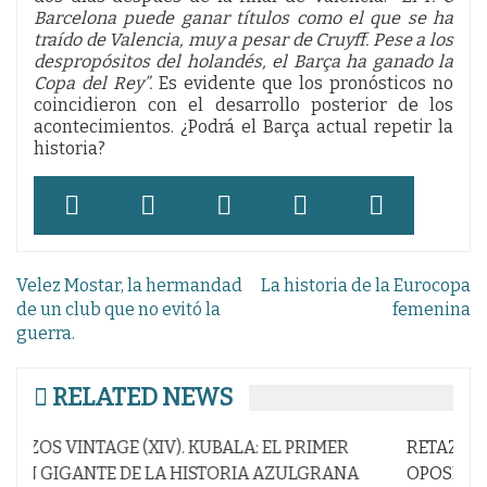
Barcelona puede ganar títulos como el que se ha
traído de Valencia, muy a pesar de Cruyff. Pese a los
despropósitos del holandés, el Barça ha ganado la
Copa del Rey”.
Es evidente que los pronósticos no
coincidieron con el desarrollo posterior de los
acontecimientos. ¿Podrá el Barça actual repetir la
historia?
Navegación
Velez Mostar, la hermandad
La historia de la Eurocopa
de
de un club que no evitó la
femenina
guerra.
entradas
RELATED NEWS
R
RETAZOS VINTAGE (V). NUÑEZ BIRLA A LA
NA
OPOSICIÓN SU MEJOR BAZA,,,,,Y CAMBIA LA