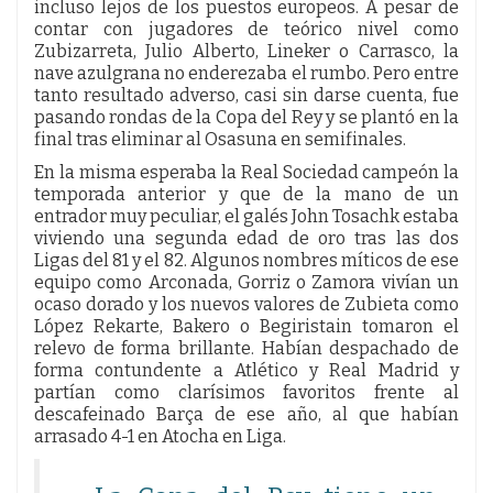
incluso lejos de los puestos europeos. A pesar de
contar con jugadores de teórico nivel como
Zubizarreta, Julio Alberto, Lineker o Carrasco, la
nave azulgrana no enderezaba el rumbo. Pero entre
tanto resultado adverso, casi sin darse cuenta, fue
pasando rondas de la Copa del Rey y se plantó en la
final tras eliminar al Osasuna en semifinales.
En la misma esperaba la Real Sociedad campeón la
temporada anterior y que de la mano de un
entrador muy peculiar, el galés John Tosachk estaba
viviendo una segunda edad de oro tras las dos
Ligas del 81 y el 82. Algunos nombres míticos de ese
equipo como Arconada, Gorriz o Zamora vivían un
ocaso dorado y los nuevos valores de Zubieta como
López Rekarte, Bakero o Begiristain tomaron el
relevo de forma brillante. Habían despachado de
forma contundente a Atlético y Real Madrid y
partían como clarísimos favoritos frente al
descafeinado Barça de ese año, al que habían
arrasado 4-1 en Atocha en Liga.