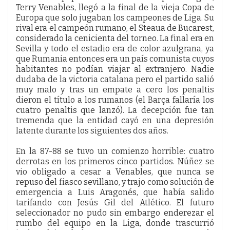
Terry Venables, llegó a la final de la vieja Copa de
Europa que solo jugaban los campeones de Liga. Su
rival era el campeón rumano, el Steaua de Bucarest,
considerado la cenicienta del torneo. La final era en
Sevilla y todo el estadio era de color azulgrana, ya
que Rumania entonces era un país comunista cuyos
habitantes no podían viajar al extranjero. Nadie
dudaba de la victoria catalana pero el partido salió
muy malo y tras un empate a cero los penaltis
dieron el título a los rumanos (el Barça fallaría los
cuatro penaltis que lanzó). La decepción fue tan
tremenda que la entidad cayó en una depresión
latente durante los siguientes dos años.
En la 87-88 se tuvo un comienzo horrible: cuatro
derrotas en los primeros cinco partidos. Núñez se
vio obligado a cesar a Venables, que nunca se
repuso del fiasco sevillano, y trajo como solución de
emergencia a Luis Aragonés, que había salido
tarifando con Jesús Gil del Atlético. El futuro
seleccionador no pudo sin embargo enderezar el
rumbo del equipo en la Liga, donde trascurrió