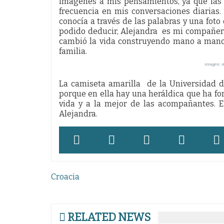
imágenes a mis pensamientos, ya que las 
frecuencia en mis conversaciones diarias.
conocía a través de las palabras y una fot
podido deducir, Alejandra es mi compañera
cambió la vida construyendo mano a mano
familia.
imagen: A
La camiseta amarilla de la Universidad 
porque en ella hay una heráldica que ha fo
vida y a la mejor de las acompañantes. El
Alejandra.
Navegación
Croacia
de
entradas
RELATED NEWS