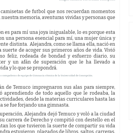
e camisetas de futbol que nos recuerdan momentos
n nuestra memoria, aventuras vividas y personas que
 es para mí una joya inigualable, lo es porque esta
con una persona esencial para mí, una mujer única y
ente distinta. Alejandra, como se llama ella, nació en
a suerte de acoger sus primeros años de vida. Vivió
o feliz, rodeada de bondad y esfuerzo diario, su
cter y un afán de superación que le ha llevado a
vida y lo que se propondrá.
us compañeras de equipo de Gimnasia rítmica de la Universidad de Concepción.
mán de Temuco impregnaron sus alas para siempre,
ó aprendiendo de todo aquello que le rodeaba, la
ividades, desde la materias curriculares hasta las
la se fue forjando una gimnasta.
superación, Alejandra dejó Temuco y voló a la ciudad
su carrera de Derecho y compitió con destello en el
tan los que tuvieron la suerte de compartir su vida
andra estuvieron plagados de libros, saltos, carreras,