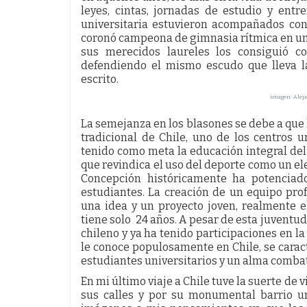
leyes, cintas, jornadas de estudio y ent
universitaria estuvieron acompañados con 
coronó campeona de gimnasia rítmica en un
sus merecidos laureles los consiguió c
defendiendo el mismo escudo que lleva la
escrito.
imagen: Aleja
La semejanza en los blasones se debe a que 
tradicional de Chile, uno de los centros u
tenido como meta la educación integral de
que revindica el uso del deporte como un el
Concepción históricamente ha potenciado
estudiantes. La creación de un equipo pro
una idea y un proyecto joven, realmente e
tiene solo 24 años. A pesar de esta juventud
chileno y ya ha tenido participaciones en l
le conoce populosamente en Chile, se caract
estudiantes universitarios y un alma combat
En mi último viaje a Chile tuve la suerte de 
sus calles y por su monumental barrio un