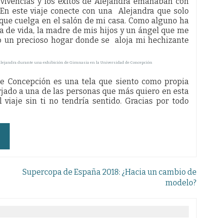
vivencias y los éxitos de Alejandra emanaban con
 En este viaje conecte con una Alejandra que solo
o que cuelga en el salón de mi casa. Como alguno ha
 de vida, la madre de mis hijos y un ángel que me
 un precioso hogar donde se aloja mi hechizante
lejandra durante una exhibición de Gimnasia en la Universidad de Concepción
de Concepción es una tela que siento como propia
rjado a una de las personas que más quiero en esta
 viaje sin ti no tendría sentido. Gracias por todo
Supercopa de España 2018: ¿Hacia un cambio de
modelo?