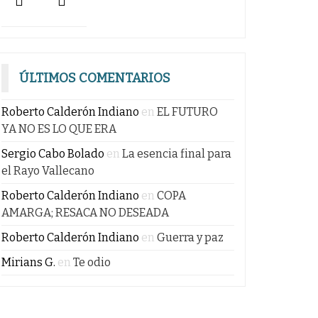
ÚLTIMOS COMENTARIOS
Roberto Calderón Indiano
en
EL FUTURO
YA NO ES LO QUE ERA
Sergio Cabo Bolado
en
La esencia final para
el Rayo Vallecano
Roberto Calderón Indiano
en
COPA
AMARGA; RESACA NO DESEADA
Roberto Calderón Indiano
en
Guerra y paz
Mirians G.
en
Te odio