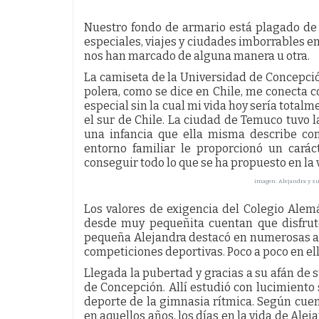
Nuestro fondo de armario está plagado d
especiales, viajes y ciudades imborrables e
nos han marcado de alguna manera u otra.
La camiseta de la Universidad de Concepción
polera, como se dice en Chile, me conecta 
especial sin la cual mi vida hoy sería totalm
el sur de Chile. La ciudad de Temuco tuvo l
una infancia que ella misma describe com
entorno familiar le proporcionó un cará
conseguir todo lo que se ha propuesto en la 
imagen: Alejandra y s
Los valores de exigencia del Colegio Ale
desde muy pequeñita cuentan que disfrut
pequeña Alejandra destacó en numerosas act
competiciones deportivas. Poco a poco en el
Llegada la pubertad y gracias a su afán de 
de Concepción. Allí estudió con lucimiento 
deporte de la gimnasia rítmica. Según cuen
en aquellos años, los días en la vida de Alej