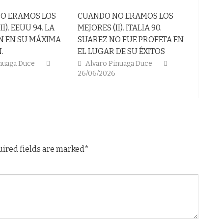
O ERAMOS LOS
CUANDO NO ERAMOS LOS
CUAND
II). EEUU 94. LA
MEJORES (II). ITALIA 90.
MEJORE
N EN SU MÁXIMA
SUAREZ NO FUE PROFETA EN
MUNDI
.
EL LUGAR DE SU ÉXITOS
MEXIC
NOCHE
inuaga Duce
Alvaro Pinuaga Duce
26/06/2026
Alva
12/06/
uired fields are marked*