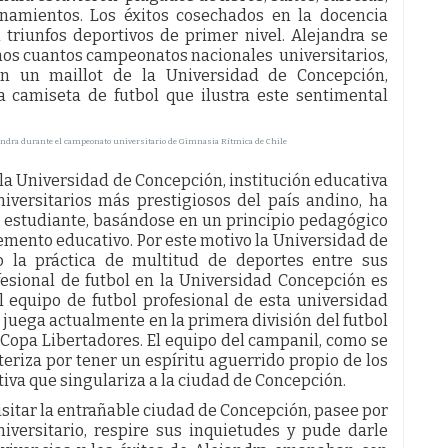
renamientos. Los éxitos cosechados en la docencia
triunfos deportivos de primer nivel. Alejandra se
os cuantos campeonatos nacionales universitarios,
on un maillot de la Universidad de Concepción,
 camiseta de futbol que ilustra este sentimental
ndra durante el campeonato universitario de Gimnasia Rítmica de Chile
la Universidad de Concepción, institución educativa
niversitarios más prestigiosos del país andino, ha
l estudiante, basándose en un principio pedagógico
emento educativo. Por este motivo la Universidad de
 la práctica de multitud de deportes entre sus
fesional de futbol en la Universidad Concepción es
l equipo de futbol profesional de esta universidad
 juega actualmente en la primera división del futbol
a Copa Libertadores. El equipo del campanil, como se
eriza por tener un espíritu aguerrido propio de los
iva que singulariza a la ciudad de Concepción.
visitar la entrañable ciudad de Concepción, pasee por
iversitario, respire sus inquietudes y pude darle