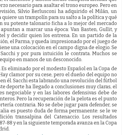
erzo necesario para asaltar el trono europeo. Pero en
visión, Silvio Berlusconi ha adquirido el Milán, un
a quiere un trampolín para su salto a la política y qué
on su potente talonario ficha a lo mejor del mercado
 apuntan a marcar una época: Van Basten, Gullit, y
tel y decidir quien los entrena. En un partido de la
sión, el Parma, y queda impresionado por el juego de
ene una colocación en el campo digna de elogio. Se
Sacchi y por pura intuición le contrata. Muchos se
r equipo en manos de un desconocido.
. Es eliminado por el modesto Español en la Copa de
. Hay clamor por su cese, pero el dueño del equipo no
en él. Sacchi esta labrando una revolución del fútbol
este deporte ha llegado a conclusiones muy claras, el
es negociable y en las labores defensivas debe de
nteros. Pero la recuperación de la pelota es el punto
rtería contraria. No se debe jugar para defender, se
talia es puesto duda de forma permanente: se le ve
ición transalpina del Catenaccio. Los resultados
 87-88 y en la siguiente temporada avanza en la Copa
drid.