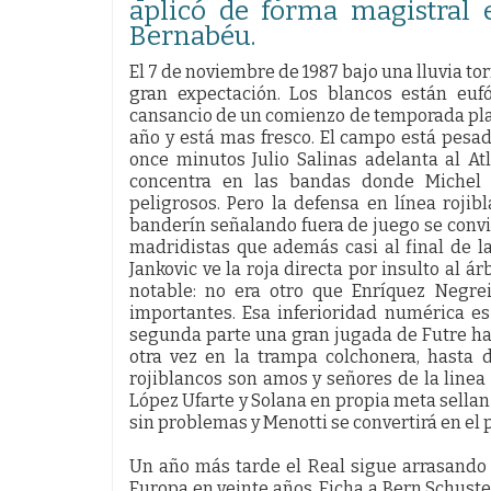
aplicó de forma magistral 
Bernabéu.
El 7 de noviembre de 1987 bajo una lluvia to
gran expectación. Los blancos están euf
cansancio de un comienzo de temporada plag
año y está mas fresco. El campo está pesado 
once minutos Julio Salinas adelanta al At
concentra en las bandas donde Michel 
peligrosos. Pero la defensa en línea rojibl
banderín señalando fuera de juego se convi
madridistas que además casi al final de l
Jankovic ve la roja directa por insulto al á
notable: no era otro que Enríquez Negre
importantes. Esa inferioridad numérica e
segunda parte una gran jugada de Futre hac
otra vez en la trampa colchonera, hasta d
rojiblancos son amos y señores de la linea
López Ufarte y Solana en propia meta sellan u
sin problemas y Menotti se convertirá en el 
Un año más tarde el Real sigue arrasando
Europa en veinte años. Ficha a Bern Schuste