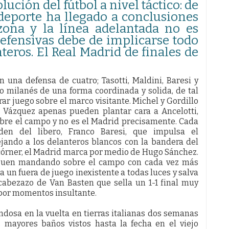
ución del fútbol a nivel táctico: de
 deporte ha llegado a conclusiones
zona y la línea adelantada no es
defensivas debe de implicarse todo
nteros. El Real Madrid de finales de
n una defensa de cuatro; Tasotti, Maldini, Baresi y
po milanés de una forma coordinada y solida, de tal
r juego sobre el marco visitante. Michel y Gordillo
n Vázquez apenas pueden plantar cara a Ancelotti,
bre el campo y no es el Madrid precisamente. Cada
en del libero, Franco Baresi, que impulsa el
jando a los delanteros blancos con la bandera del
n córner, el Madrid marca por medio de Hugo Sánchez.
uen mandando sobre el campo con cada vez más
a un fuera de juego inexistente a todas luces y salva
cabezazo de Van Basten que sella un 1-1 final muy
 por momentos insultante.
dosa en la vuelta en tierras italianas dos semanas
 mayores baños vistos hasta la fecha en el viejo