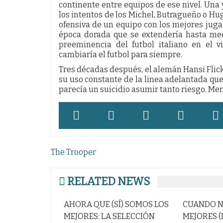
continente entre equipos de ese nivel. Una y
los intentos de los Michel, Butragueño o Hu
ofensiva de un equipo con los mejores jug
época dorada que se extendería hasta med
preeminencia del futbol italiano en el v
cambiaría el futbol para siempre.
Tres décadas después, el alemán Hansi Flick
su uso constante de la linea adelantada que 
parecía un suicidio asumir tanto riesgo. Men
Navegación
The Trooper
de
entradas
RELATED NEWS
AHORA QUE (SÍ) SOMOS LOS
CUANDO NO ERAMOS LOS
MEJORES: LA SELECCIÓN
MEJORES (IV). EL OCASO DE