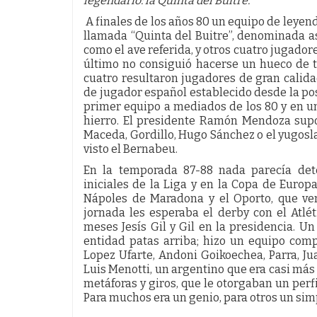
legendario: la Quinta del Buitre.
A finales de los años 80 un equipo de leye
llamada “Quinta del Buitre”, denominada 
como el ave referida, y otros cuatro jugadore
último no consiguió hacerse un hueco de ti
cuatro resultaron jugadores de gran calid
de jugador español establecido desde la pos
primer equipo a mediados de los 80 y en 
hierro. El presidente Ramón Mendoza sup
Maceda, Gordillo, Hugo Sánchez o el yugoslav
visto el Bernabeu.
En la temporada 87-88 nada parecía dete
iniciales de la Liga y en la Copa de Europ
Nápoles de Maradona y el Oporto, que ve
jornada les esperaba el derby con el Atlét
meses Jesís Gil y Gil en la presidencia. U
entidad patas arriba; hizo un equipo com
Lopez Ufarte, Andoni Goikoechea, Parra, Ju
Luis Menotti, un argentino que era casi más 
metáforas y giros, que le otorgaban un perf
Para muchos era un genio, para otros un si