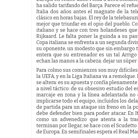
ha salido tarifando del Barça. Parece el refu
Italia dos años antes el magnate de la tele
clásico en horas bajas. El rey de la telebasur
mejor que triunfar en el opio del pueblo. C
italiano y se hace con tres holandeses que
Rijkaard. Le falta poner la guinda a su pas
Copa italiana se enfrenta a un segunda divi
su oponente, un modesto que sin embargo ti
entera que su entrenador es un tal Arrigo 
echan las manos a la cabeza: dejar un súpe
Para colmo sus comienzos son muy difíciles
la UEFA, y en la Liga Italiana va a remolque
se altera: es su apuesta y confía plenamente 
a nivel táctico: de su obsesivo estudio del 
marcaje en zona y la línea adelantada no 
implicarse todo el equipo, incluidos los dela
de partida para un ataque sin freno en la po
debe defender bien para poder atacar. En I
como un advenedizo que atenta a la trad
terminan por llegar, se hace con el Scudetto
de Europa. En semifinales espera el Real Ma