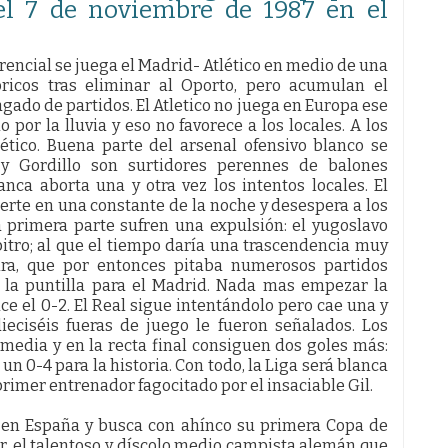
el 7 de noviembre de 1987 en el
rrencial se juega el Madrid- Atlético en medio de una
óricos tras eliminar al Oporto, pero acumulan el
ado de partidos. El Atletico no juega en Europa ese
por la lluvia y eso no favorece a los locales. A los
lético. Buena parte del arsenal ofensivo blanco se
y Gordillo son surtidores perennes de balones
anca aborta una y otra vez los intentos locales. El
erte en una constante de la noche y desespera a los
a primera parte sufren una expulsión: el yugoslavo
rbitro; al que el tiempo daría una trascendencia muy
ira, que por entonces pitaba numerosos partidos
s la puntilla para el Madrid. Nada mas empezar la
e el 0-2. El Real sigue intentándolo pero cae una y
ieciséis fueras de juego le fueron señalados. Los
 media y en la recta final consiguen dos goles más:
n 0-4 para la historia. Con todo, la Liga será blanca
primer entrenador fagocitado por el insaciable Gil.
 en España y busca con ahínco su primera Copa de
r, el talentoso y díscolo medio campista alemán que