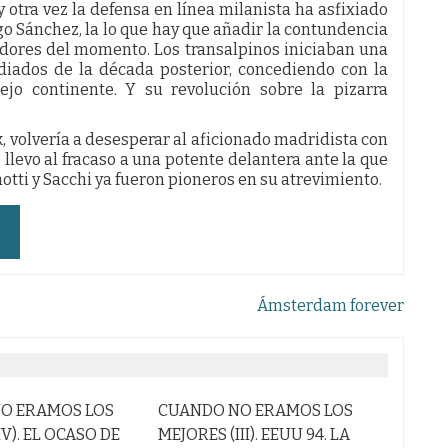
 otra vez la defensa en línea milanista ha asfixiado
go Sánchez, la lo que hay que añadir la contundencia
adores del momento. Los transalpinos iniciaban una
iados de la década posterior, concediendo con la
iejo continente. Y su revolución sobre la pizarra
, volvería a desesperar al aficionado madridista con
llevo al fracaso a una potente delantera ante la que
otti y Sacchi ya fueron pioneros en su atrevimiento.
Ámsterdam forever
CUANDO NO ERAMOS LOS
CUANDO NO ERAMOS L
MEJORES (III). EEUU 94. LA
MEJORES (II). ITALIA 90.