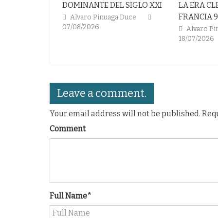
DOMINANTE DEL SIGLO XXI
LA ERA CLEMENTE EN
FRANCIA 98
Alvaro Pinuaga Duce
07/08/2026
Alvaro Pinuaga Duce
18/07/2026
Leave a comment.
Your email address will not be published. Req
Comment
Full Name*