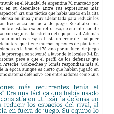
 triunfo en el Mundial de Argentina 78, marcado por
tar en su desenlace. Entre sus expresiones más
spacios”. Era una táctica que había usado en la cita
 defensa en línea y muy adelantada para reducir los
 con frecuencia en fuera de juego. Resultaba una
 hombre estaban ya en retroceso, no era infrecuente
a para seguir a la estrella del equipo rival. Además
traña muchos riesgos: basta un error de cualquier
l delantero que tiene muchas opciones de plantarse
olanda en la final del 78 vino por un fuera de juego
la prorroga se solventó a favor de lo locales 3-1. En
sistema; pese a que el perfil de los defensas que
o: Arteche, Goikoechea y Tomás respondían más al
de la época aunque es cierto que habían jugado en
omo sistema defensivo, con entrenadores como Luis
iones más recurrentes tenía el
”. Era una táctica que había usado
 consistía en utilizar la defensa en
reducir los espacios del rival, al
cia en fuera de juego. Su equipo lo