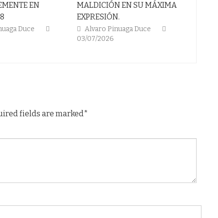
MALDICIÓN EN SU MÁXIMA
SUAREZ NO FUE PROFE
EXPRESIÓN.
EL LUGAR DE SU ÉXITOS
Alvaro Pinuaga Duce
Alvaro Pinuaga Duce
03/07/2026
26/06/2026
uired fields are marked*