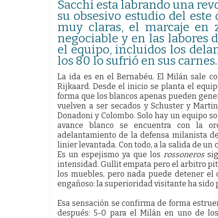
Sacchi esta labrando una revol
su obsesivo estudio del este
muy claras, el marcaje en 
negociable y en las labores 
el equipo, incluidos los dela
los 80 lo sufrió en sus carnes.
La ida es en el Bernabéu. El Milán sale co
Rijkaard. Desde el inicio se planta el equi
forma que los blancos apenas pueden genera
vuelven a ser secados y Schuster y Marti
Donadoni y Colombo. Solo hay un equipo so
avance blanco se encuentra con la ord
adelantamiento de la defensa milanista de
linier levantada. Con todo, a la salida de u
Es un espejismo ya que los
rossoneros
sig
intensidad. Gullit empata pero el arbitro pit
los muebles, pero nada puede detener el 
engañoso: la superioridad visitante ha sido
Esa sensación se confirma de forma estruen
después: 5-0 para el Milán en uno de los