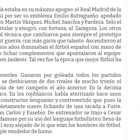
nda estaba en su máximo apogeo; el Real Madrid de la
así por ser su emblema Emilio Butragueño, apodado
s: Martin Vázquez, Michel, Sanchis y Pardeza. Sólo el
tular y emigró, con fortuna, al Zaragoza. Los otros
ad técnica que cambiaron para siempre el prototipo
t guerra, con más garra que talento. Ascendieron al
unos años dominaban el fútbol español con mano de
o fichar complementos que apuntalaron al equipo:
o Jankovic. Tal vez fue la época que mejor fútbol ha
nerles. Ganaron por goleada todos los partidos
a se deshicieron de dos rivales de mucho tronío: el
nía de ser campeón el año anterior. En la decima
ico. En los rojiblancos había aterrizado hace unos
n constructor lenguaraz y controvertido que puso la
pletamente nuevo fichando de una tacada a Futre,
an Carlos y Eusebio. De entrenador se trajo a Cesar
famoso por su uso del lenguaje futbolístico lleno de
il muy alejado de lo que eran los hombres de fútbol.
mple vendedor de humo.