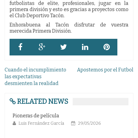
futbolistas de elite, profesionales, jugar en la
primera división y esto es gracias a proyectos como
el Club Deportivo Tacón.
Enhorabuena al Tacón disfrutar de vuestra
merecida Primera División.
Navegación
Cuando el incumplimiento
Apostemos por el Futbol
de
las expectativas
desmienten la realidad
entradas
RELATED NEWS
ras de película
Gloria eterna 
s Fernández García
29/05/2026
Luis Fernánd