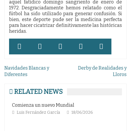
aquel fatídico domingo sangriento de enero de
1972. Desgraciadamente hemos relatado como el
fútbol ha sido utilizado para generar confusión. Si
bien, este deporte pude ser la medicina perfecta
para hacer cicatrizar definitivamente las históricas
heridas.
Navegación
Navidades Blancas y
Derby de Realidades y
de
Diferentes
Lloros
entradas
RELATED NEWS
nza un nuevo Mundial
Robarse la «
s Fernández García
18/06/2026
Andrés Eduar