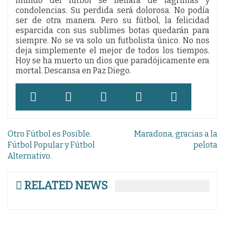
mundo del futbol se llenará de lágrimas y
condolencias. Su perdida será dolorosa. No podía
ser de otra manera. Pero su fútbol, la felicidad
esparcida con sus sublimes botas quedarán para
siempre. No se va solo un futbolista único. No nos
deja simplemente el mejor de todos los tiempos.
Hoy se ha muerto un dios que paradójicamente era
mortal. Descansa en Paz Diego.
Navegación
Otro Fútbol es Posible.
Maradona, gracias a la
de
Fútbol Popular y Fútbol
pelota
Alternativo.
entradas
RELATED NEWS