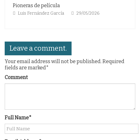
ícula
Gloria eterna a las futb
 García
29/05/2026
Luis Fernández García
Leave a comment.
Your email address will not be published. Required
fields are marked*
Comment
Full Name*