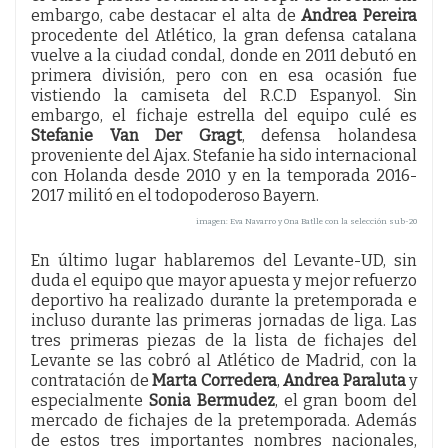
embargo, cabe destacar el alta de
Andrea Pereira
procedente del Atlético, la gran defensa catalana
vuelve a la ciudad condal, donde en 2011 debutó en
primera división, pero con en esa ocasión fue
vistiendo la camiseta del R.C.D Espanyol. Sin
embargo, el fichaje estrella del equipo culé es
Stefanie Van Der Gragt
, defensa holandesa
proveniente del Ajax. Stefanie ha sido internacional
con Holanda desde 2010 y en la temporada 2016-
2017 militó en el todopoderoso Bayern.
imagen: Eva Navarro y Ona Batlle con la selección sub-20
En último lugar hablaremos del Levante-UD, sin
duda el equipo que mayor apuesta y mejor refuerzo
deportivo ha realizado durante la pretemporada e
incluso durante las primeras jornadas de liga. Las
tres primeras piezas de la lista de fichajes del
Levante se las cobró al Atlético de Madrid, con la
contratación de
Marta Corredera
,
Andrea Paraluta
y
especialmente
Sonia Bermudez
, el gran boom del
mercado de fichajes de la pretemporada. Además
de estos tres importantes nombres nacionales,