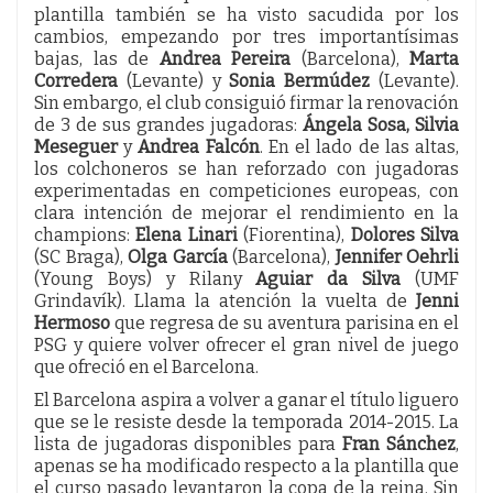
plantilla también se ha visto sacudida por los
cambios, empezando por tres importantísimas
bajas, las de
Andrea Pereira
(Barcelona),
Marta
Corredera
(Levante) y
Sonia Bermúdez
(Levante).
Sin embargo, el club consiguió firmar la renovación
de 3 de sus grandes jugadoras:
Ángela Sosa, Silvia
Meseguer
y
Andrea Falcón
. En el lado de las altas,
los colchoneros se han reforzado con jugadoras
experimentadas en competiciones europeas, con
clara intención de mejorar el rendimiento en la
champions:
Elena Linari
(Fiorentina),
Dolores Silva
(SC Braga),
Olga García
(Barcelona),
Jennifer Oehrli
(Young Boys) y Rilany
Aguiar da Silva
(UMF
Grindavík). Llama la atención la vuelta de
Jenni
Hermoso
que regresa de su aventura parisina en el
PSG y quiere volver ofrecer el gran nivel de juego
que ofreció en el Barcelona.
El Barcelona aspira a volver a ganar el título liguero
que se le resiste desde la temporada 2014-2015. La
lista de jugadoras disponibles para
Fran Sánchez
,
apenas se ha modificado respecto a la plantilla que
el curso pasado levantaron la copa de la reina. Sin