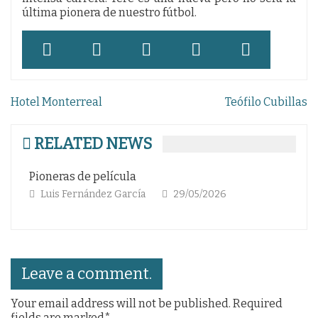
última pionera de nuestro fútbol.
Navegación
Hotel Monterreal
Teófilo Cubillas
de
entradas
RELATED NEWS
e película
Gloria eterna a las
nández García
29/05/2026
Luis Fernández Ga
Leave a comment.
Your email address will not be published. Required
fields are marked*