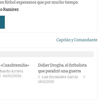
uen fútbol esperamos que por mucho tiempo.
do Ramirez
Capitán y Comandante
uhtemiña»
Didier Drogba, el futbolista
DAVID PEACE:
que paralizó una guerra
AMARGO DEL
rrieta
/2026
LAS ISLAS
Luis Fernández García
14/11/2025
Alvaro Pinu
07/11/2025