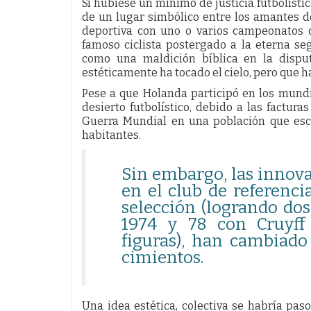
Si hubiese un mínimo de justicia futbolísti
de un lugar simbólico entre los amantes del 
deportiva con uno o varios campeonatos d
famoso ciclista postergado a la eterna se
como una maldición bíblica en la dispu
estéticamente ha tocado el cielo, pero que h
Pese a que Holanda participó en los mundia
desierto futbolístico, debido a las factur
Guerra Mundial en una población que esc
habitantes.
Sin embargo, las innova
en el club de referenc
selección (logrando d
1974 y 78 con Cruyff
figuras), han cambiado 
cimientos.
Una idea estética, colectiva se habría pas