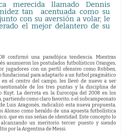
ica merecida llamado Dennis
midez tan acentuada como su
junto con su aversión a volar, le
erado el mejor delantero de su
08 confirmó una paradójica tendencia. Mientras
és asumieron los postulados futbolísticos Oranges,
or jugadores con un perfil ofensivo como Robben,
io fundacional para adaptarlo a un futbol pragmático
d en el centro del campo, les llevó de nuevo a ser
uestionable de los tres puntas y la disciplina de
o Kuyt. La derrota en la Eurocopa del 2008 en los
in, partiendo como claro favorito, o el subcampeonato
de Luis Aragonés, radicalizó esta nueva propuesta,
bi Alonso como heraldo de una apuesta futbolística
ico, que en sus señas de identidad. Este concepto lo
, alcanzando un meritorio tercer puesto y siendo
tis por la Argentina de Messi.