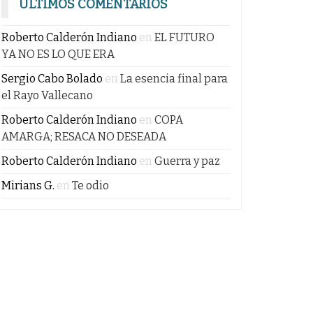
ÚLTIMOS COMENTARIOS
Roberto Calderón Indiano
en
EL FUTURO
YA NO ES LO QUE ERA
Sergio Cabo Bolado
en
La esencia final para
el Rayo Vallecano
Roberto Calderón Indiano
en
COPA
AMARGA; RESACA NO DESEADA
Roberto Calderón Indiano
en
Guerra y paz
Mirians G.
en
Te odio