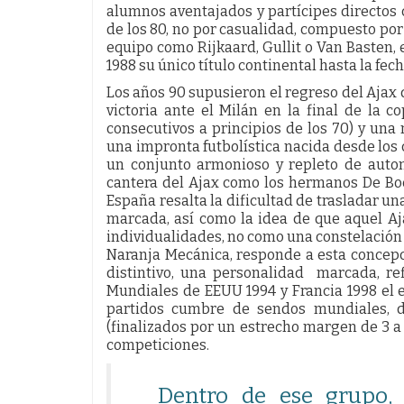
alumnos aventajados y partícipes directos 
de los 80, no por casualidad, compuesto por
equipo como Rijkaard, Gullit o Van Basten,
1988 su único título continental hasta la fech
Los años 90 supusieron el regreso del Ajax d
victoria ante el Milán en la final de la 
consecutivos a principios de los 70) y una
una impronta futbolística nacida desde los
un conjunto armonioso y repleto de auto
cantera del Ajax como los hermanos De Boer
España resalta la dificultad de trasladar una
marcada, así como la idea de que aquel A
individualidades, no como una constelación 
Naranja Mecánica, responde a esta concepc
distintivo, una personalidad marcada, ref
Mundiales de EEUU 1994 y Francia 1998 el 
partidos cumbre de sendos mundiales, d
(finalizados por un estrecho margen de 3 
competiciones.
Dentro de ese grupo, 