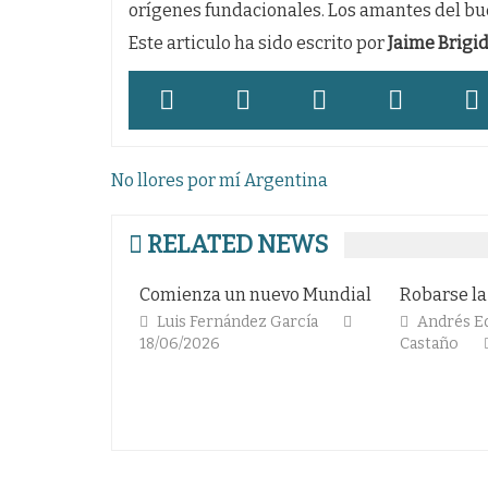
orígenes fundacionales. Los amantes del b
Este articulo ha sido escrito por
Jaime Brigi
Navegación
No llores por mí Argentina
de
entradas
RELATED NEWS
Comienza un nuevo Mundial
Robarse la «Cua
Luis Fernández García
Andrés Eduardo A
18/06/2026
Castaño
06/02