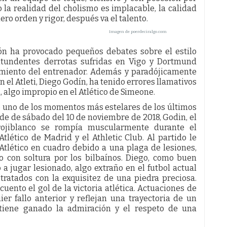
 la realidad del cholismo es implacable, la calidad
mero orden y rigor, después va el talento.
Imagen de poerdeciralgo.com
ión ha provocado pequeños debates sobre el estilo
ontundentes derrotas sufridas en Vigo y Dortmund
eamiento del entrenador. Además y paradójicamente
 el Atleti, Diego Godín, ha tenido errores llamativos
 algo impropio en el Atlético de Simeone.
 uno de los momentos más estelares de los últimos
arde de sábado del 10 de noviembre de 2018, Godin, el
 rojiblanco se rompía muscularmente durante el
tlético de Madrid y el Athletic Club. Al partido le
 Atlético en cuadro debido a una plaga de lesiones,
 con soltura por los bilbaínos. Diego, como buen
a jugar lesionado, algo extraño en el futbol actual
ratados con la exquisitez de una piedra preciosa.
ento el gol de la victoria atlética. Actuaciones de
r fallo anterior y reflejan una trayectoria de un
e tiene ganado la admiración y el respeto de una