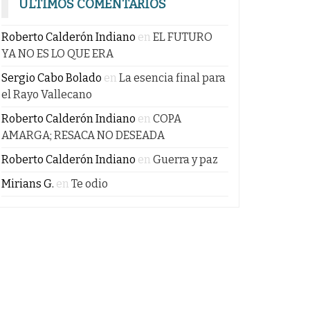
ÚLTIMOS COMENTARIOS
Roberto Calderón Indiano
en
EL FUTURO
YA NO ES LO QUE ERA
Sergio Cabo Bolado
en
La esencia final para
el Rayo Vallecano
Roberto Calderón Indiano
en
COPA
AMARGA; RESACA NO DESEADA
Roberto Calderón Indiano
en
Guerra y paz
Mirians G.
en
Te odio