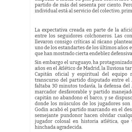
partido de más del sesenta por ciento. Pero
individual está al servicio del colectivo, pri
La expectativa creada en parte de la afic
entre los seguidores colchoneros. Las c
llevaron consigo críticas al rácano plant
uno de los estandartes de los últimos años en
que han mostrado cierta endeblez defensiva,
Sin embargo el uruguayo, ha protagonizado
años en el Atlético de Madrid, la lluviosa t
Capitán oficial y espiritual del equipo
transcurso del partido disputado entre el A
faltaba 30 minutos todavía, la defensa del
marcador desfavorable y partido manejado
capitán no abandono el barco, y se dispuso 
donde los músculos de los jugadores son t
Godin acabó el partido marcando en el descu
semejante pundonor hacen olvidar cualquie
jugador colosal en historia atlética, qu
hinchada agradecida.