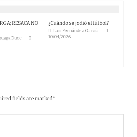
A; RESACA NO
¿Cuándo se jodió el fútbol?
ABRIL DE
TODO LO
Luis Fernández García
10/04/2026
aga Duce
Alvaro 
02/04/20
uired fields are marked*