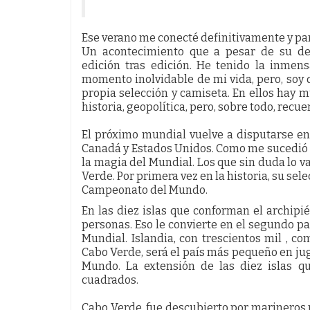
Ese verano me conecté definitivamente y par
Un acontecimiento que a pesar de su des
edición tras edición. He tenido la inmen
momento inolvidable de mi vida, pero, soy 
propia selección y camiseta. En ellos hay 
historia, geopolítica, pero, sobre todo, recu
El próximo mundial vuelve a disputarse e
Canadá y Estados Unidos. Como me sucedió a
la magia del Mundial. Los que sin duda lo v
Verde. Por primera vez en la historia, su sele
Campeonato del Mundo.
En las diez islas que conforman el archip
personas. Eso le convierte en el segundo 
Mundial. Islandia, con trescientos mil , c
Cabo Verde, será el país más pequeño en jug
Mundo. La extensión de las diez islas q
cuadrados.
Cabo Verde, fue descubierto por marineros p