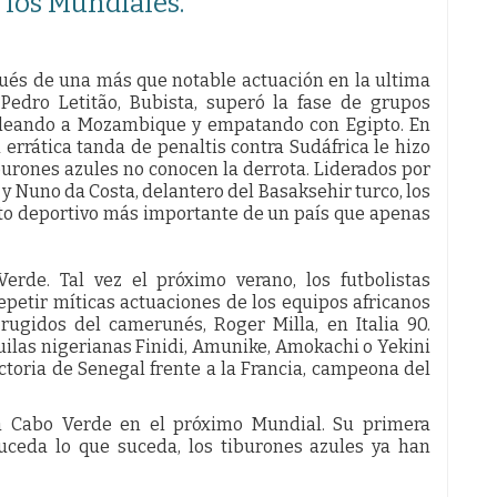
 los Mundiales.
pués de una más que notable actuación en la ultima
Pedro Letitão, Bubista, superó la fase de grupos
leando a Mozambique y empatando con Egipto. En
 errática tanda de penaltis contra Sudáfrica le hizo
iburones azules no conocen la derrota. Liderados por
 Nuno da Costa, delantero del Basaksehir turco, los
ito deportivo más importante de un país que apenas
rde. Tal vez el próximo verano, los futbolistas
petir míticas actuaciones de los equipos africanos
rugidos del camerunés, Roger Milla, en Italia 90.
uilas nigerianas Finidi, Amunike, Amokachi o Yekini
ctoria de Senegal frente a la Francia, campeona del
a Cabo Verde en el próximo Mundial. Su primera
uceda lo que suceda, los tiburones azules ya han