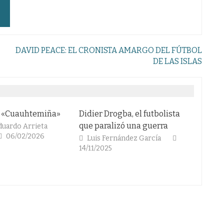
DAVID PEACE: EL CRONISTA AMARGO DEL FÚTBOL
DE LAS ISLAS
uauhtemiña»
Didier Drogba, el futbolista
DAVID PEA
que paralizó una guerra
AMARGO D
o Arrieta
/02/2026
LAS ISLAS
Luis Fernández García
14/11/2025
Alvaro Pi
07/11/2025