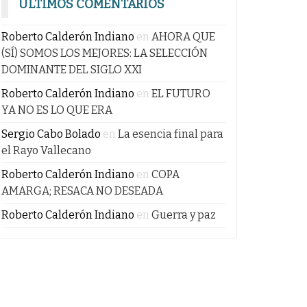
ÚLTIMOS COMENTARIOS
Roberto Calderón Indiano
en
AHORA QUE
(SÍ) SOMOS LOS MEJORES: LA SELECCIÓN
DOMINANTE DEL SIGLO XXI
Roberto Calderón Indiano
en
EL FUTURO
YA NO ES LO QUE ERA
Sergio Cabo Bolado
en
La esencia final para
el Rayo Vallecano
Roberto Calderón Indiano
en
COPA
AMARGA; RESACA NO DESEADA
Roberto Calderón Indiano
en
Guerra y paz