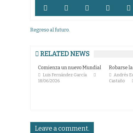
Navegación
Regreso al futuro.
de
entradas
RELATED NEWS
Comienza un nuevo Mundial
Robarse la «C
Luis Fernández García
Andrés Eduard
18/06/2026
Castaño
06
Leave a comment.