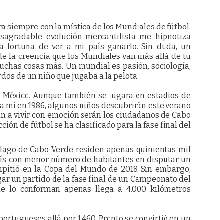
a siempre con la mística de los Mundiales de fútbol.
agradable evolución mercantilista me hipnotiza
sa fortuna de ver a mi país ganarlo. Sin duda, un
de la creencia que los Mundiales van más allá de tu
muchas cosas más. Un mundial es pasión, sociología,
erdos de un niño que jugaba a la pelota.
n México. Aunque también se jugara en estadios de
 mí en 1986, algunos niños descubrirán este verano
an a vivir con emoción serán los ciudadanos de Cabo
cción de fútbol se ha clasificado para la fase final del
iélago de Cabo Verde residen apenas quinientas mil
país con menor número de habitantes en disputar un
ompitió en la Copa del Mundo de 2018. Sin embargo,
ar un partido de la fase final de un Campeonato del
ue lo conforman apenas llega a 4.000 kilómetros
ortugueses allá por 1.460. Pronto se convirtió en un