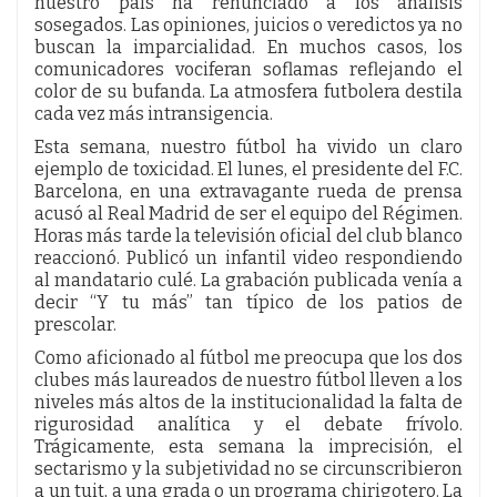
nuestro país ha renunciado a los análisis
sosegados. Las opiniones, juicios o veredictos ya no
buscan la imparcialidad. En muchos casos, los
comunicadores vociferan soflamas reflejando el
color de su bufanda. La atmosfera futbolera destila
cada vez más intransigencia.
Esta semana, nuestro fútbol ha vivido un claro
ejemplo de toxicidad. El lunes, el presidente del F.C.
Barcelona, en una extravagante rueda de prensa
acusó al Real Madrid de ser el equipo del Régimen.
Horas más tarde la televisión oficial del club blanco
reaccionó. Publicó un infantil video respondiendo
al mandatario culé. La grabación publicada venía a
decir “Y tu más” tan típico de los patios de
prescolar.
Como aficionado al fútbol me preocupa que los dos
clubes más laureados de nuestro fútbol lleven a los
niveles más altos de la institucionalidad la falta de
rigurosidad analítica y el debate frívolo.
Trágicamente, esta semana la imprecisión, el
sectarismo y la subjetividad no se circunscribieron
a un tuit, a una grada o un programa chirigotero. La