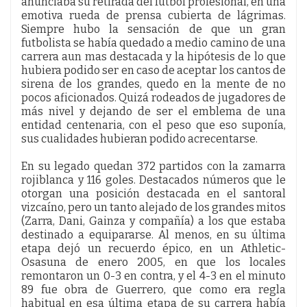
anunciaba su retirada del fútbol profesional, en una
emotiva rueda de prensa cubierta de lágrimas.
Siempre hubo la sensación de que un gran
futbolista se había quedado a medio camino de una
carrera aun mas destacada y la hipótesis de lo que
hubiera podido ser en caso de aceptar los cantos de
sirena de los grandes, quedo en la mente de no
pocos aficionados. Quizá rodeados de jugadores de
más nivel y dejando de ser el emblema de una
entidad centenaria, con el peso que eso suponía,
sus cualidades hubieran podido acrecentarse.
En su legado quedan 372 partidos con la zamarra
rojiblanca y 116 goles. Destacados números que le
otorgan una posición destacada en el santoral
vizcaíno, pero un tanto alejado de los grandes mitos
(Zarra, Dani, Gainza y compañía) a los que estaba
destinado a equipararse. Al menos, en su última
etapa dejó un recuerdo épico, en un Athletic-
Osasuna de enero 2005, en que los locales
remontaron un 0-3 en contra, y el 4-3 en el minuto
89 fue obra de Guerrero, que como era regla
habitual en esa última etapa de su carrera había