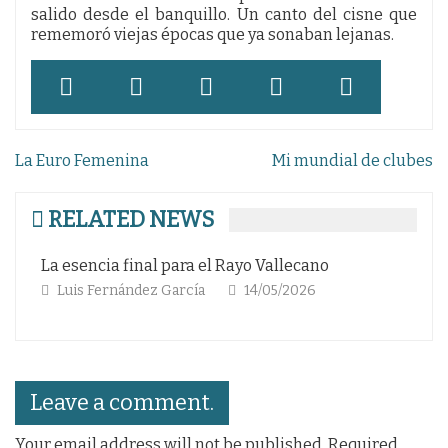
salido desde el banquillo. Un canto del cisne que
rememoró viejas épocas que ya sonaban lejanas.
Navegación
La Euro Femenina
Mi mundial de clubes
de
entradas
RELATED NEWS
allecano
La Copa del rey del Motherwell
05/2026
Luis Fernández García
13/03/2026
Leave a comment.
Your email address will not be published. Required