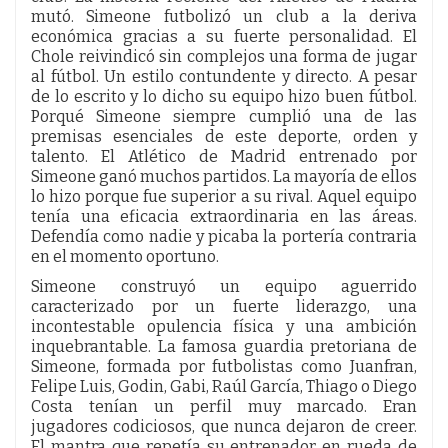
mutó. Simeone futbolizó un club a la deriva
económica gracias a su fuerte personalidad. El
Chole reivindicó sin complejos una forma de jugar
al fútbol. Un estilo contundente y directo. A pesar
de lo escrito y lo dicho su equipo hizo buen fútbol.
Porqué Simeone siempre cumplió una de las
premisas esenciales de este deporte, orden y
talento. El Atlético de Madrid entrenado por
Simeone ganó muchos partidos. La mayoría de ellos
lo hizo porque fue superior a su rival. Aquel equipo
tenía una eficacia extraordinaria en las áreas.
Defendía como nadie y picaba la portería contraria
en el momento oportuno.
Simeone construyó un equipo aguerrido
caracterizado por un fuerte liderazgo, una
incontestable opulencia física y una ambición
inquebrantable. La famosa guardia pretoriana de
Simeone, formada por futbolistas como Juanfran,
Felipe Luis, Godin, Gabi, Raúl García, Thiago o Diego
Costa tenían un perfil muy marcado. Eran
jugadores codiciosos, que nunca dejaron de creer.
El mantra que repetía su entrenador en rueda de