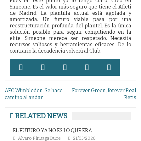
Pues en este punto yo lo tengo claro. Creo en
Simeone. Es el valor más seguro que tiene el Atleti
de Madrid. La plantilla actual está agotada y
amortizada. Un futuro viable pasa por una
reestructuración profunda del plantel. Es la única
solución posible para seguir compitiendo en la
elite. Simeone merece ser respetado. Necesita
recursos valiosos y herramientas eficaces. De lo
contrario la decadencia volverá al Club.
Navegación
AFC Wimbledon. Se hace
Forever Green, forever Real
de
camino al andar
Betis
entradas
RELATED NEWS
 YA NO ES LO QUE ERA
COPA AMARGA; RE
inuaga Duce
21/05/2026
Alvaro Pinuaga Du