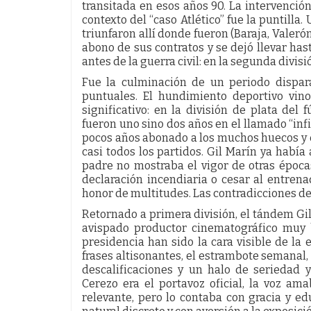
transitada en esos años 90. La intervención
contexto del “caso Atlético” fue la puntilla
triunfaron allí donde fueron (Baraja, Valerón
abono de sus contratos y se dejó llevar ha
antes de la guerra civil: en la segunda divisi
Fue la culminación de un periodo dispar
puntuales. El hundimiento deportivo vi
significativo: en la división de plata del
fueron uno sino dos años en el llamado “infi
pocos años abonado a los muchos huecos y e
casi todos los partidos. Gil Marín ya había
padre no mostraba el vigor de otras époc
declaración incendiaria o cesar al entrena
honor de multitudes. Las contradicciones de
Retornado a primera división, el tándem Gil 
avispado productor cinematográfico muy b
presidencia han sido la cara visible de la 
frases altisonantes, el estrambote semanal, 
descalificaciones y un halo de seriedad 
Cerezo era el portavoz oficial, la voz am
relevante, pero lo contaba con gracia y edu