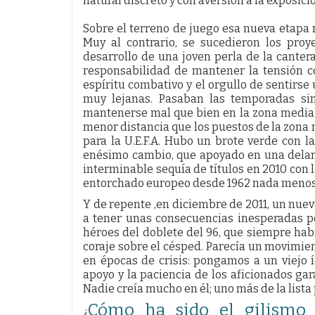
natural discreto y con aversión a la exposici
Sobre el terreno de juego esa nueva etapa n
Muy al contrario, se sucedieron los proy
desarrollo de una joven perla de la canter
responsabilidad de mantener la tensión c
espíritu combativo y el orgullo de sentirs
muy lejanas. Pasaban las temporadas sin
mantenerse mal que bien en la zona media d
menor distancia que los puestos de la zona n
para la U.E.F.A. Hubo un brote verde con l
enésimo cambio, que apoyado en una delant
interminable sequía de títulos en 2010 con l
entorchado europeo desde 1962 nada menos
Y de repente ,en diciembre de 2011, un nuev
a tener unas consecuencias inesperadas p
héroes del doblete del 96, que siempre hab
coraje sobre el césped. Parecía un movimien
en épocas de crisis: pongamos a un viejo
apoyo y la paciencia de los aficionados ga
Nadie creía mucho en él; uno más de la lista 
Cómo ha sido el gilismo 
¿