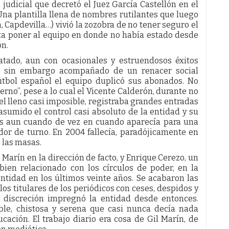
 judicial que decretó el Juez García Castellón en el
. Una plantilla llena de nombres rutilantes que luego
, Capdevilla…) vivió la zozobra de no tener seguro el
sta poner al equipo en donde no había estado desde
ón.
atado, aun con ocasionales y estruendosos éxitos
no sin embargo acompañado de un renacer social
 fútbol español el equipo duplicó sus abonados. No
erno”, pese a lo cual el Vicente Calderón, durante no
l lleno casi imposible, registraba grandes entradas
 asumido el control casi absoluto de la entidad y su
as aun cuando de vez en cuando aparecía para una
dor de turno. En 2004 fallecía, paradójicamente en
 las masas.
Marín en la dirección de facto, y Enrique Cerezo, un
ien relacionado con los círculos de poder, en la
entidad en los últimos veinte años. Se acabaron las
los titulares de los periódicos con ceses, despidos y
y discreción impregnó la entidad desde entonces.
able, chistosa y serena que casi nunca decía nada
cación. El trabajo diario era cosa de Gil Marín, de