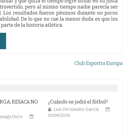
valuar y que quizá el tiempo logre situar en su justa
ntrovertido, pero al mismo tiempo nadie parecía ser
ad. Los resultados fueron pésimos durante no pocos
iabilidad. De lo que no cae la menor duda es que los
arte de la historia atlética.
Club Esportiu Europa
 se jodió el fútbol?
ABRIL DECISIVO, ESPADAS EN
HIS
TODO LO ALTO
EL
 Fernández García
026
AT
Alvaro Pinuaga Duce
02/04/2026
DE