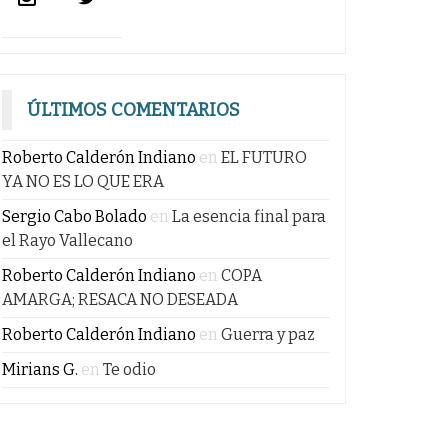
ÚLTIMOS COMENTARIOS
Roberto Calderón Indiano
en
EL FUTURO
YA NO ES LO QUE ERA
Sergio Cabo Bolado
en
La esencia final para
el Rayo Vallecano
Roberto Calderón Indiano
en
COPA
AMARGA; RESACA NO DESEADA
Roberto Calderón Indiano
en
Guerra y paz
Mirians G.
en
Te odio