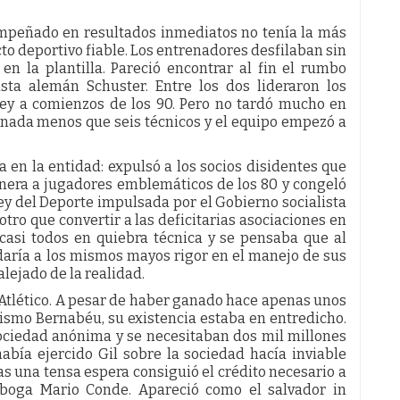
Empeñado en resultados inmediatos no tenía la más
o deportivo fiable. Los entrenadores desfilaban sin
en la plantilla. Pareció encontrar al fin el rumbo
sta alemán Schuster. Entre los dos lideraron los
 rey a comienzos de los 90. Pero no tardó mucho en
ó nada menos que seis técnicos y el equipo empezó a
 en la entidad: expulsó a los socios disidentes que
anera a jugadores emblemáticos de los 80 y congeló
ey del Deporte impulsada por el Gobierno socialista
otro que convertir a las deficitarias asociaciones en
casi todos en quiebra técnica y se pensaba que al
 daría a los mismos mayos rigor en el manejo de sus
lejado de la realidad.
 Atlético. A pesar de haber ganado hace apenas unos
mismo Bernabéu, su existencia estaba en entredicho.
sociedad anónima y se necesitaban dos mil millones
abía ejercido Gil sobre la sociedad hacía inviable
as una tensa espera consiguió el crédito necesario a
boga Mario Conde. Apareció como el salvador in