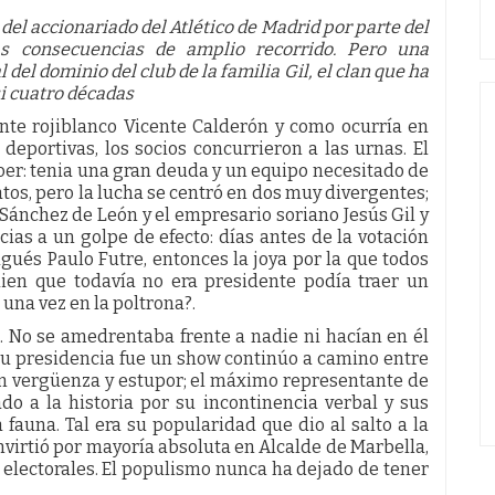
el accionariado del Atlético de Madrid por parte del
as consecuencias de amplio recorrido. Pero una
 del dominio del club de la familia Gil, el clan que ha
si cuatro décadas
ente rojiblanco Vicente Calderón y como ocurría en
deportivas, los socios concurrieron a las urnas. El
oer: tenia una gran deuda y un equipo necesitado de
os, pero la lucha se centró en dos muy divergentes;
Sánchez de León y el empresario soriano Jesús Gil y
ias a un golpe de efecto: días antes de la votación
ugués Paulo Futre, entonces la joya por la que todos
uien que todavía no era presidente podía traer un
una vez en la poltrona?.
do. No se amedrentaba frente a nadie ni hacían en él
Su presidencia fue un show continúo a camino entre
an vergüenza y estupor; el máximo representante de
o a la historia por su incontinencia verbal y sus
a fauna. Tal era su popularidad que dio al salto a la
onvirtió por mayoría absoluta en Alcalde de Marbella,
 electorales. El populismo nunca ha dejado de tener