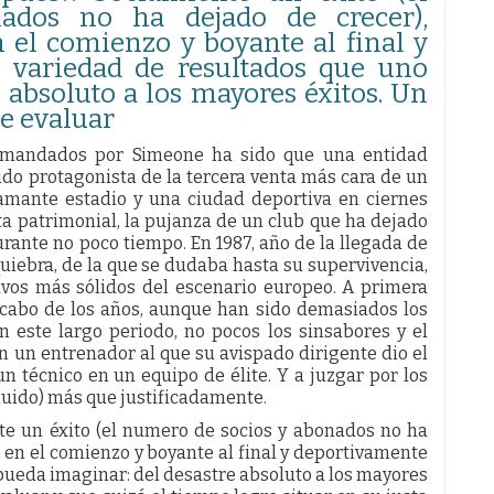
ados no ha dejado de crecer),
el comienzo y boyante al final y
 variedad de resultados que uno
 absoluto a los mayores éxitos. Un
de evaluar
omandados por Simeone ha sido que una entidad
do protagonista de la tercera venta más cara de un
lamante estadio y una ciudad deportiva en ciernes
ta patrimonial, la pujanza de un club que ha dejado
rante no poco tiempo. En 1987, año de la llegada de
 quiebra, de la que se dudaba hasta su supervivencia,
ivos más sólidos del escenario europeo. A primera
l cabo de los años, aunque han sido demasiados los
 este largo periodo, no pocos los sinsabores y el
n un entrenador al que su avispado dirigente dio el
 técnico en un equipo de élite. Y a juzgar por los
luido) más que justificadamente.
te un éxito (el numero de socios y abonados no ha
en el comienzo y boyante al final y deportivamente
pueda imaginar: del desastre absoluto a los mayores