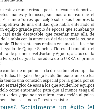
ón mediática.
o estuvo caracterizada por la relevancia deportiva.
ectos inanes y tediosos, sin más atractivo que el
a, Fernando Torres, que colgó sobre sus hombros la
ompetitiva de una entidad que había enterrado el
e un equipo grande propio de épocas que sonaban ya
 casi nada destacable que reseñar, mas allá de
e la tabla con la amenaza del descenso lejos, no a
oble. El horizonte más realista era una clasificación
a llegada de Quique Sanchez Flores al banquillo, el
era de primer nivel ,Forlán y Agüero, acabó con la
a Europa League, la heredera de la U.E.F.A, el primer
.
o cambio de inquilino en la dirección del equipo iba
or todos. Llegaba Diego Pablo Simeone, uno de los
ía tenido una conexión especial por la grada por su
to estratégico de esos a los que acuden los equipos
 ídolo como entrenador para que al menos tenga el
rantizados y que no nos miren con desdén al palco.
pensaban casi todos. El resto es historia.
pues?. Socialmente un éxito (el