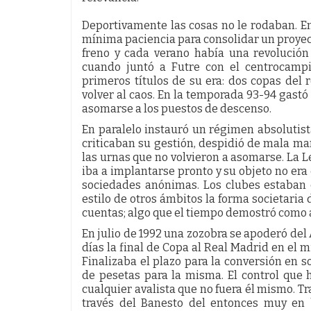
Deportivamente las cosas no le rodaban. 
mínima paciencia para consolidar un proyect
freno y cada verano había una revolución 
cuando juntó a Futre con el centrocampi
primeros títulos de su era: dos copas del
volver al caos. En la temporada 93-94 gast
asomarse a los puestos de descenso.
En paralelo instauró un régimen absolutista
criticaban su gestión, despidió de mala m
las urnas que no volvieron a asomarse. La L
iba a implantarse pronto y su objeto no era 
sociedades anónimas. Los clubes estaban 
estilo de otros ámbitos la forma societaria
cuentas; algo que el tiempo demostró como a
En julio de 1992 una zozobra se apoderó del
días la final de Copa al Real Madrid en el 
Finalizaba el plazo para la conversión en 
de pesetas para la misma. El control que h
cualquier avalista que no fuera él mismo. Tr
través del Banesto del entonces muy en 