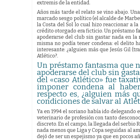
extremis de la entidad.
Años más tarde el relato se vino abajo. Una
marcado sesgo político (el alcalde de Marbe
la Costa del Sol lo cual hizo reaccionar a la
crédito otorgado era ficticio. Un préstamo f
apoderarse del club sin gastar nada en la r
misma no podía tener condena: el delito ha
interesante: ¿alguien más que Jesús Gil (tr
Atlético?.
Un préstamo fantasma que nun
apoderarse del club sin gasta
del «caso Atlético» fue taxat
imponer condena al haber 
respecto es, ¿alguien más qu
condiciones de salvar al Atlé
Ya en 1994 el soriano había ido delegando el
veterinario de profesión con tanto descon
discreto. En el campo, la llegada del serbio 
nada menos que Liga y Copa seguidas al ampa
dejó de ser un espejismo ya que en pocos años