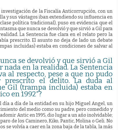
 investigación de la Fiscalía Anticorrupción, con un
lla y sus vástagos iban extendiendo su influencia en
 clase política tradicional), puso en evidencia que el
antasma que nunca se devolvió y que sirvió a Gil para
ealidad. La Sentencia fue clara en el relato pero la
bía prescrito. El asunto no deja de lado un debate
ampas incluidas) estaba en condiciones de salvar al
ca se devolvió y que sirvió a Gil
r nada en la realidad. La Sentencia
iva al respecto, pese a que no pudo
prescrito el delito. La duda al
e Gil (trampa incluida) estaba en
tico en 1992″?
 día a día de la entidad en su hijo Miguel Angel, un
ocimiento del medio como su padre, pero comedido y
Radomir Antic en 1995, dio lugar a un año inolvidable;
ro de los Caminero, Kiko, Pantic, Molina o Geli. No
 se volvía a caer en la zona baja de la tabla, la más