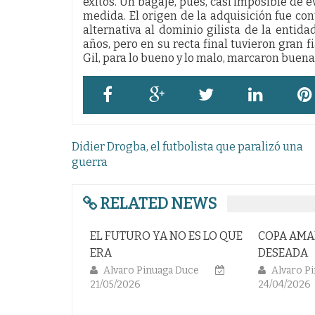
éxitos. Un bagaje, pues, casi imposible de e
medida. El origen de la adquisición fue co
alternativa al dominio gilista de la entid
años, pero en su recta final tuvieron gran f
Gil, para lo bueno y lo malo, marcaron buena p
Navegación
Didier Drogba, el futbolista que paralizó una
de
guerra
entradas
RELATED NEWS
 YA NO ES LO QUE
COPA AMARGA; RESACA NO
¿Cuándo
DESEADA
Luis
10/04/2
inuaga Duce
Alvaro Pinuaga Duce
24/04/2026