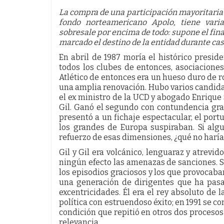
La compra de una participación mayoritaria d
fondo norteamericano Apolo, tiene vari
sobresale por encima de todo: supone el final
marcado el destino de la entidad durante ca
En abril de 1987 moría el histórico presid
todos los clubes de entonces, asociaciones 
Atlético de entonces era un hueso duro de r
una amplia renovación. Hubo varios candidat
el ex ministro de la UCD y abogado Enrique 
Gil. Ganó el segundo con contundencia grac
presentó a un fichaje espectacular, el port
los grandes de Europa suspiraban. Si alg
refuerzo de esas dimensiones, ¿qué no haría 
Gil y Gil era volcánico, lenguaraz y atrevi
ningún efecto las amenazas de sanciones. 
los episodios graciosos y los que provocab
una generación de dirigentes que ha pasad
excentricidades. Él era el rey absoluto de l
política con estruendoso éxito; en 1991 se c
condición que repitió en otros dos procesos
relevancia.