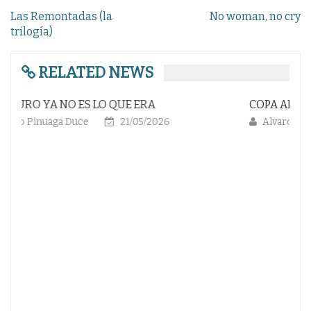
Navegación
Las Remontadas (la
No woman, no cry
de
trilogía)
entradas
RELATED NEWS
COPA AMARGA; RESACA NO DESEADA
Alvaro Pinuaga Duce
24/04/2026