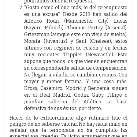
podríamos tener la respuesta.
“Gasta como el que más, lo del presupuesto
es una excusa”. Desde 2019 han salido del
Atletico Rodri (Manchester City), Lucas
(Bayern Múnich), Thomas Partey (Arsenal),
Griezzman (aunque este con vieje de vuelta),
Morata (Juventus) y Saul (Chelsea), estos
últimos con régimen de cesión y en fechas
muy recientes Trippier (Newcastle). Esto
supone que todos los que vienen encuentran
su correspondiente salida de compensación.
No llegan a añadir, se cambian cromos. Con
mayor y menor fortuna. Y una cosa más:
Kross, Casemiro, Modric y Benzema siguen
en el Real Madrid. Godin, Gaby, Fillipe o
Juanfran salieron del Atlético. La base
defensiva de sus éxitos, por cierto.
Hacer de lo extraordinario algo rutinario trae el
peligro de no saberse valorar. No hay nada malo en
señalar que la temporada no ha cumplido las
expectativas creadas. Es licito argumentar que en