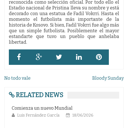
reconocida como selección oficial. Por todo ello el
Estadio nacional de Pristina lleva su nombre y está
decorado con una estatua de Fadil Vokrri. Hasta el
momento el futbolista más importante de la
historia de Kosovo. Si bien, Fadil Vokrri fue algo más
que un simple futbolista. Posiblemente el mayor
estandarte que tuvo un pueblo que anhelaba
libertad.
Navegación
No todo vale
Bloody Sunday
de
entradas
RELATED NEWS
Robarse la «Cuauhtemiña»
/06/2026
Andrés Eduardo Arrieta Castaño
0