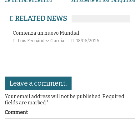
de
de un mal endémico
sin suerte en los banquillos
entradas
RELATED NEWS
a un nuevo Mundial
Robarse la «Cu
ernández García
18/06/2026
Andrés Eduardo
Leave a comment.
Your email address will not be published. Required
fields are marked*
Comment