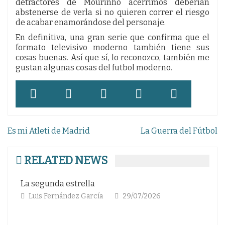
detractores de Mourinho acérrimos deberían
abstenerse de verla si no quieren correr el riesgo
de acabar enamorándose del personaje.
En definitiva, una gran serie que confirma que el
formato televisivo moderno también tiene sus
cosas buenas. Así que sí, lo reconozco, también me
gustan algunas cosas del futbol moderno.
Navegación
Es mi Atleti de Madrid
La Guerra del Fútbol
de
entradas
RELATED NEWS
 estrella
Como un déja vu
nández García
29/07/2026
Andrés Eduardo Ar