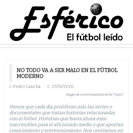
NO TODO VA A SER MALO EN EL FÚTBOL
MODERNO
Pedro Lancha
23/10/2020
Imagen de un entrenamiento de los "Spurs"
Vemos que cada día proliferan más las series o
documentales que tratan historias relacionadas
con el fútbol. Historias que hasta ahora eran
inaccesibles para el aficionado medio y que aportan
conocimiento y entretenimiento. Nos centramos en