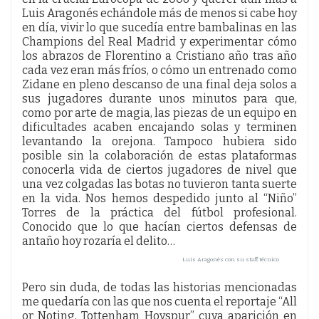
Luis Aragonés echándole más de menos si cabe hoy
en día, vivir lo que sucedía entre bambalinas en las
Champions del Real Madrid y experimentar cómo
los abrazos de Florentino a Cristiano año tras año
cada vez eran más fríos, o cómo un entrenado como
Zidane en pleno descanso de una final deja solos a
sus jugadores durante unos minutos para que,
como por arte de magia, las piezas de un equipo en
dificultades acaben encajando solas y terminen
levantando la orejona. Tampoco hubiera sido
posible sin la colaboración de estas plataformas
conocerla vida de ciertos jugadores de nivel que
una vez colgadas las botas no tuvieron tanta suerte
en la vida. Nos hemos despedido junto al “Niño”
Torres de la práctica del fútbol profesional.
Conocido que lo que hacían ciertos defensas de
antaño hoy rozaría el delito…
Luis Aragonés con su staff técnico
Pero sin duda, de todas las historias mencionadas
me quedaría con las que nos cuenta el reportaje “All
or Noting, Tottenham Hoyspur” cuya aparición en