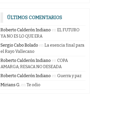
ÚLTIMOS COMENTARIOS
Roberto Calderón Indiano
en
EL FUTURO
YA NO ES LO QUE ERA
Sergio Cabo Bolado
en
La esencia final para
el Rayo Vallecano
Roberto Calderón Indiano
en
COPA
AMARGA; RESACA NO DESEADA
Roberto Calderón Indiano
en
Guerra y paz
Mirians G.
en
Te odio