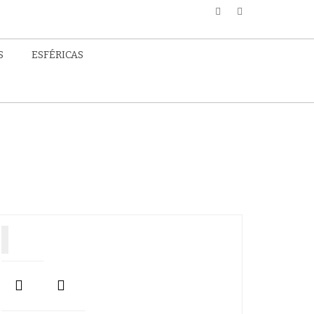
S
ESFÉRICAS
Como un déja