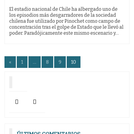
El estadio nacional de Chile ha albergado uno de
los episodios más desgarradores de la sociedad
chilena fue utilizado por Pinochet como campo de
concentración tras el golpe de Estado que le llevó al
poder. Paradójicamente este mismo escenario y…
Paginación
«
1
…
8
9
10
de
entradas